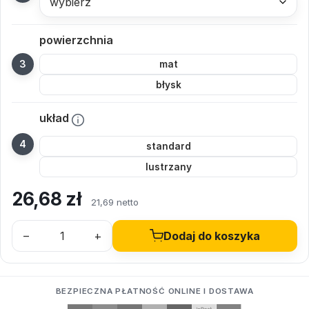
wybierz
powierzchnia
mat
błysk
układ
standard
lustrzany
26,68
zł
21,69 netto
–
+
Dodaj do koszyka
BEZPIECZNA PŁATNOŚĆ ONLINE I DOSTAWA