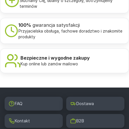
Słuchamy Cię, dbamy o szczegóły, dotrzymujemy
terminów
100%
gwarancja satysfakcji
Przyjacielska obsługa, fachowe doradztwo i znakomite
produkty
Bezpieczne i wygodne zakupy
Kup online lub zamów mailowo
FAQ
Dostawa
Kontakt
B2B