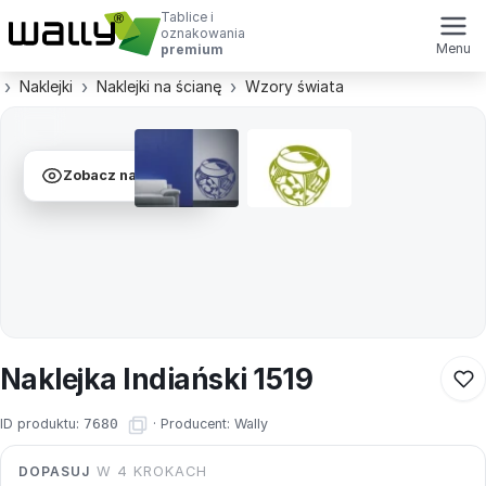
Tablice i
oznakowania
Menu
premium
Naklejki
Naklejki na ścianę
Wzory świata
Zobacz na ścianie
Naklejka Indiański 1519
ID produktu:
7680
·
Producent:
Wally
DOPASUJ
W 4 KROKACH