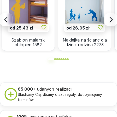
od 25,43 zł
od 26,05 zł
Szablon malarski
Naklejka na ścianę dla
chłopiec 1582
dzieci rodzina 2273
65 000+
udanych realizacji
Słuchamy Cię, dbamy o szczegóły, dotrzymujemy
terminów
100%
gwarancja satysfakcji