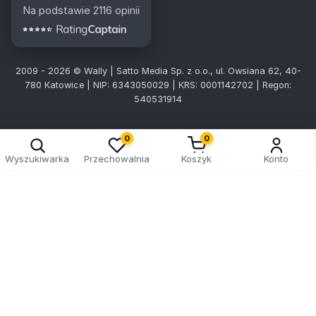
Na podstawie 2116 opinii
2009 - 2026 © Wally | Satto Media Sp. z o.o., ul. Owsiana 62, 40-
780 Katowice | NIP: 6343050029 | KRS: 0001142702 | Regon:
540531914
0
0
Wyszukiwarka
Przechowalnia
Koszyk
Konto