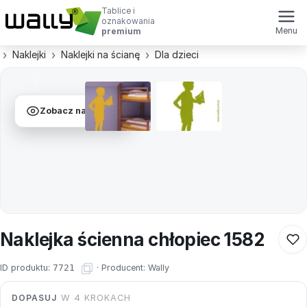
Tablice i
oznakowania
Menu
premium
Naklejki
Naklejki na ścianę
Dla dzieci
Zobacz na ścianie
Naklejka ścienna chłopiec 1582
ID produktu:
7721
·
Producent:
Wally
DOPASUJ
W 4 KROKACH