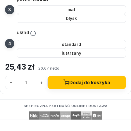
mat
błysk
układ
standard
lustrzany
25,43
zł
20,67 netto
–
+
Dodaj do koszyka
BEZPIECZNA PŁATNOŚĆ ONLINE I DOSTAWA