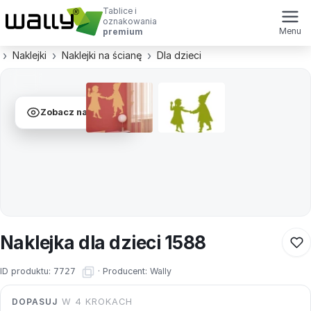
Tablice i
oznakowania
Menu
premium
Naklejki
Naklejki na ścianę
Dla dzieci
Zobacz na ścianie
Naklejka dla dzieci 1588
ID produktu:
7727
·
Producent:
Wally
DOPASUJ
W 4 KROKACH