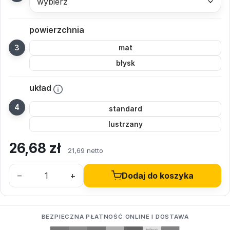
wybierz
powierzchnia
mat
błysk
układ
standard
lustrzany
26,68
zł
21,69 netto
–
+
Dodaj do koszyka
BEZPIECZNA PŁATNOŚĆ ONLINE I DOSTAWA