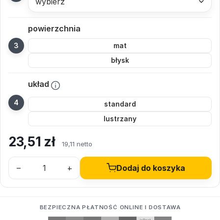
wybierz
powierzchnia
mat
błysk
układ
standard
lustrzany
23,51
zł
19,11 netto
–
+
Dodaj do koszyka
BEZPIECZNA PŁATNOŚĆ ONLINE I DOSTAWA