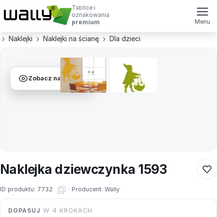
Tablice i
oznakowania
Menu
premium
Naklejki
Naklejki na ścianę
Dla dzieci
Zobacz na ścianie
Naklejka dziewczynka 1593
ID produktu:
7732
·
Producent:
Wally
DOPASUJ
W 4 KROKACH