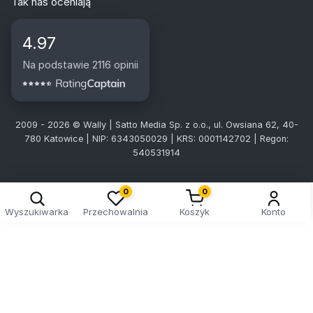
Tak nas oceniają
4.97
Na podstawie 2116 opinii
2009 - 2026 © Wally | Satto Media Sp. z o.o., ul. Owsiana 62, 40-
780 Katowice | NIP: 6343050029 | KRS: 0001142702 | Regon:
540531914
0
0
Wyszukiwarka
Przechowalnia
Koszyk
Konto