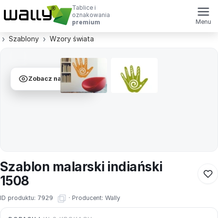
Tablice i
oznakowania
Menu
premium
Szablony
Wzory świata
Zobacz na ścianie
Szablon malarski indiański
1508
ID produktu:
7929
·
Producent:
Wally