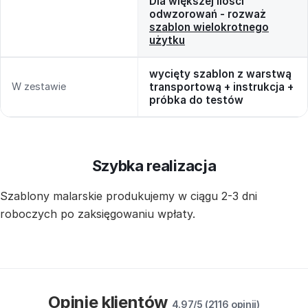
Dla większej ilości
odwzorowań - rozważ
szablon wielokrotnego
użytku
wycięty szablon z warstwą
W zestawie
transportową + instrukcja +
próbka do testów
Szybka realizacja
Szablony malarskie produkujemy w ciągu 2-3 dni
roboczych po zaksięgowaniu wpłaty.
Opinie klientów
4.97/5 (2116 opinii)