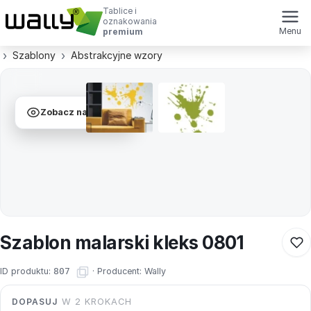
Tablice i
oznakowania
Menu
premium
Szablony
Abstrakcyjne wzory
Zobacz na ścianie
Szablon malarski kleks 0801
ID produktu:
807
·
Producent:
Wally
DOPASUJ
W 2 KROKACH