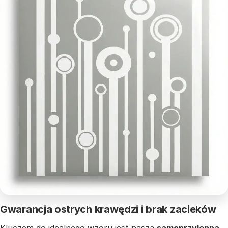
Gwarancja ostrych krawędzi i brak zacieków