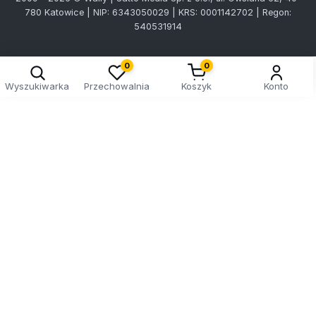
780 Katowice | NIP: 6343050029 | KRS: 0001142702 | Regon:
540531914
0
0
Wyszukiwarka
Przechowalnia
Koszyk
Konto