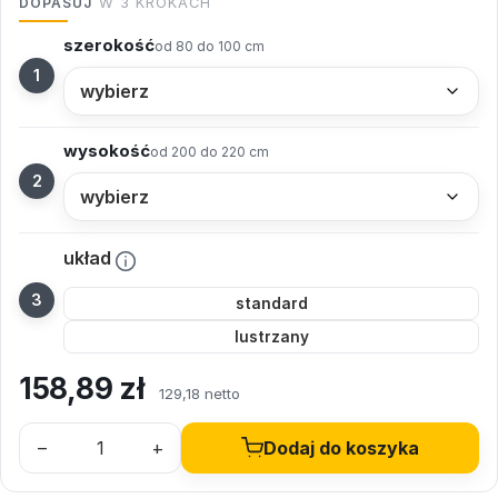
DOPASUJ
W 3 KROKACH
szerokość
od 80 do 100 cm
wysokość
od 200 do 220 cm
układ
standard
lustrzany
158,89
zł
129,18 netto
–
+
Dodaj do koszyka