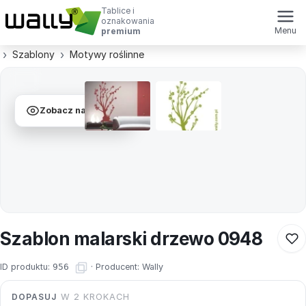
Tablice i
oznakowania
Menu
premium
Szablony
Motywy roślinne
Zobacz na ścianie
Szablon malarski drzewo 0948
ID produktu:
956
·
Producent:
Wally
DOPASUJ
W 2 KROKACH