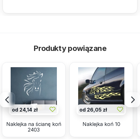
Produkty powiązane
od 24,14 zł
od 26,05 zł
Naklejka na ścianę koń
Naklejka koń 10
2403