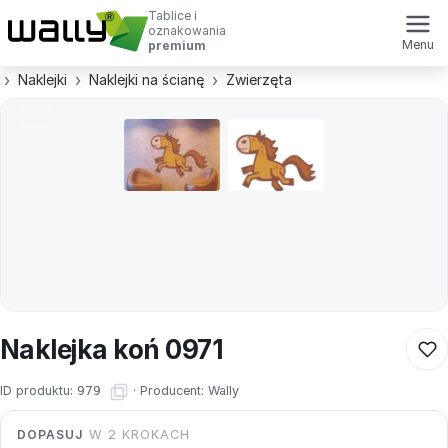
Tablice i
oznakowania
Menu
premium
Naklejki
Naklejki na ścianę
Zwierzęta
Naklejka koń 0971
ID produktu:
979
·
Producent:
Wally
DOPASUJ
W 2 KROKACH