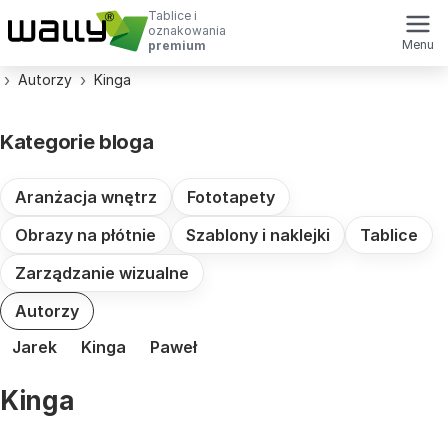
Tablice i
oznakowania
Menu
premium
Autorzy
Kinga
Kategorie bloga
Aranżacja wnętrz
Fototapety
Obrazy na płótnie
Szablony i naklejki
Tablice
Zarządzanie wizualne
Autorzy
Jarek
Kinga
Paweł
Kinga