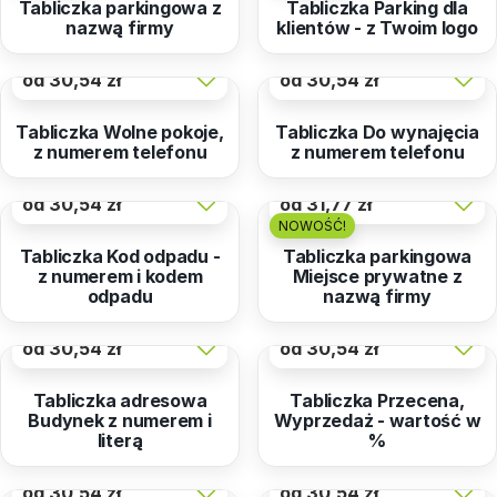
Tabliczka parkingowa z
Tabliczka Parking dla
nazwą firmy
klientów - z Twoim logo
od
30,54 zł
od
30,54 zł
Tabliczka Wolne pokoje,
Tabliczka Do wynajęcia
z numerem telefonu
z numerem telefonu
od
30,54 zł
od
31,77 zł
NOWOŚĆ!
Tabliczka Kod odpadu -
Tabliczka parkingowa
z numerem i kodem
Miejsce prywatne z
odpadu
nazwą firmy
od
30,54 zł
od
30,54 zł
Tabliczka adresowa
Tabliczka Przecena,
Budynek z numerem i
Wyprzedaż - wartość w
literą
%
od
30,54 zł
od
30,54 zł