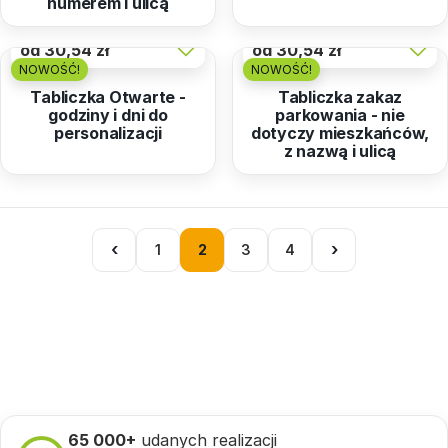
numerem i ulicą
od
30,54 zł
od
30,54 zł
NOWOŚĆ!
NOWOŚĆ!
Tabliczka Otwarte -
Tabliczka zakaz
godziny i dni do
parkowania - nie
personalizacji
dotyczy mieszkańców,
z nazwą i ulicą
‹
›
1
2
3
4
65 000+
udanych realizacji