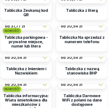
Tabliczka Zeskanuj kod
Tabliczka z literą
QR
od
31,77 zł
od
30,54 zł
NOWOŚĆ!
Tabliczka parkingowa -
Tabliczka Na sprzedaż z
prywatne miejsce,
numerem telefonu
numer lub litera
od
30,54 zł
od
30,54 zł
Tabliczka z Imieniem i
Tabliczka z nazwą
Nazwiskiem
stanowiska BHP
od
30,54 zł
od
30,54 zł
NOWOŚĆ!
Tabliczka informacyjna:
Tabliczka Darmowe
Wiata śmietnikowa dla
WiFi z polami na dane
mieszkańców z
dostępowe