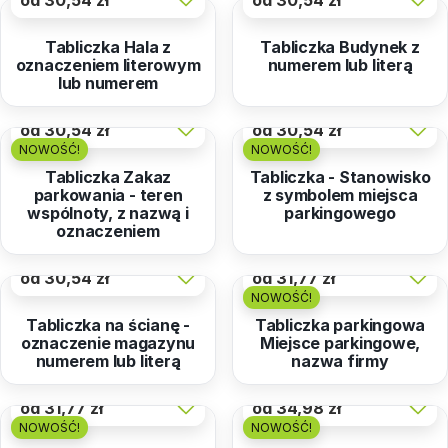
od
30,54 zł
od
30,54 zł
Tabliczka Hala z
Tabliczka Budynek z
oznaczeniem literowym
numerem lub literą
lub numerem
od
30,54 zł
od
30,54 zł
NOWOŚĆ!
NOWOŚĆ!
Tabliczka Zakaz
Tabliczka - Stanowisko
parkowania - teren
z symbolem miejsca
wspólnoty, z nazwą i
parkingowego
oznaczeniem
od
30,54 zł
od
31,77 zł
NOWOŚĆ!
Tabliczka na ścianę -
Tabliczka parkingowa
oznaczenie magazynu
Miejsce parkingowe,
numerem lub literą
nazwa firmy
od
31,77 zł
od
34,98 zł
NOWOŚĆ!
NOWOŚĆ!