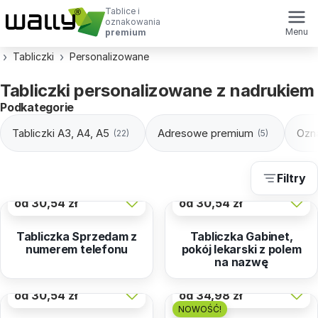
Tablice i
oznakowania
Menu
premium
Tabliczki
Personalizowane
Tabliczki personalizowane z nadrukiem
Podkategorie
Tabliczki A3, A4, A5
Adresowe premium
Ozn
(22)
(5)
Filtry
od
30,54 zł
od
30,54 zł
Tabliczka Sprzedam z
Tabliczka Gabinet,
numerem telefonu
pokój lekarski z polem
na nazwę
od
30,54 zł
od
34,98 zł
NOWOŚĆ!