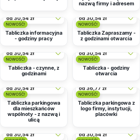
nazwą firmy i adresem
od
30,54 zł
od
30,54 zł
NOWOŚĆ!
NOWOŚĆ!
Tabliczka informacyjna
Tabliczka Zapraszamy -
- godziny pracy
z godzinami otwarcia
od
30,54 zł
od
30,54 zł
NOWOŚĆ!
NOWOŚĆ!
Tabliczka - czynne, z
Tabliczka - godziny
godzinami
otwarcia
od
30,54 zł
od
36,77 zł
NOWOŚĆ!
NOWOŚĆ!
Tabliczka parkingowa
Tabliczka parkingowa z
dla mieszkańców
logo firmy, instytucji,
wspólnoty - z nazwą i
placówki
ulicą
od
30,54 zł
od
30,54 zł