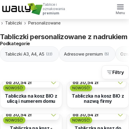
Tablice i
oznakowania
Menu
premium
Tabliczki
Personalizowane
Tabliczki personalizowane z nadrukiem
Podkategorie
Tabliczki A3, A4, A5
Adresowe premium
Ozn
(22)
(5)
Filtry
od
30,54 zł
od
30,54 zł
NOWOŚĆ!
NOWOŚĆ!
Tabliczka na kosz BIO z
Tabliczka na kosz BIO z
ulicą i numerem domu
nazwą firmy
od
30,54 zł
od
30,54 zł
NOWOŚĆ!
NOWOŚĆ!
Tabliczka na kosz -
Tabliczka na kosz do