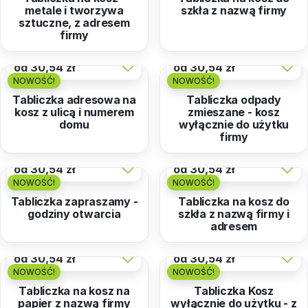
metale i tworzywa
szkła z nazwą firmy
sztuczne, z adresem
firmy
od
30,54 zł
od
30,54 zł
NOWOŚĆ!
NOWOŚĆ!
Tabliczka adresowa na
Tabliczka odpady
kosz z ulicą i numerem
zmieszane - kosz
domu
wyłącznie do użytku
firmy
od
30,54 zł
od
30,54 zł
NOWOŚĆ!
NOWOŚĆ!
Tabliczka zapraszamy -
Tabliczka na kosz do
godziny otwarcia
szkła z nazwą firmy i
adresem
od
30,54 zł
od
30,54 zł
NOWOŚĆ!
NOWOŚĆ!
Tabliczka na kosz na
Tabliczka Kosz
papier z nazwą firmy
wyłącznie do użytku - z