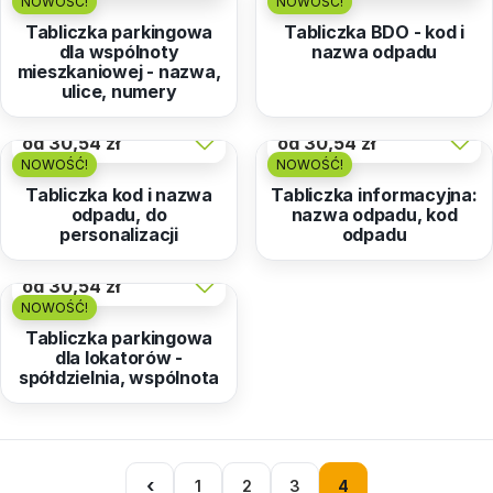
NOWOŚĆ!
NOWOŚĆ!
Tabliczka parkingowa
Tabliczka BDO - kod i
dla wspólnoty
nazwa odpadu
mieszkaniowej - nazwa,
ulice, numery
od
30,54 zł
od
30,54 zł
NOWOŚĆ!
NOWOŚĆ!
Tabliczka kod i nazwa
Tabliczka informacyjna:
odpadu, do
nazwa odpadu, kod
personalizacji
odpadu
od
30,54 zł
NOWOŚĆ!
Tabliczka parkingowa
dla lokatorów -
spółdzielnia, wspólnota
‹
1
2
3
4