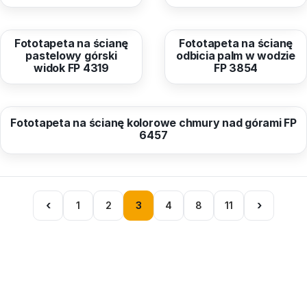
od
40,96 zł
od
40,96 zł
Fototapeta na ścianę
Fototapeta na ścianę
pastelowy górski
odbicia palm w wodzie
widok FP 4319
FP 3854
od
40,96 zł
Fototapeta na ścianę kolorowe chmury nad górami FP
6457
‹
›
1
2
3
4
8
11