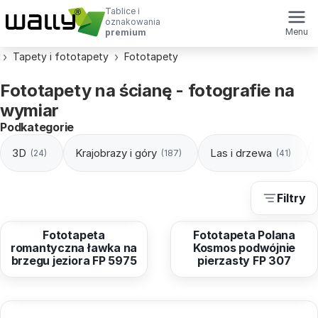
Tablice i
oznakowania
Menu
premium
Tapety i fototapety
Fototapety
Fototapety na ścianę - fotografie na
wymiar
Podkategorie
3D
Krajobrazy i góry
Las i drzewa
(24)
(187)
(41)
Filtry
od
40,96 zł
od
40,96 zł
Fototapeta
Fototapeta Polana
romantyczna ławka na
Kosmos podwójnie
brzegu jeziora FP 5975
pierzasty FP 307
od
40,97 zł