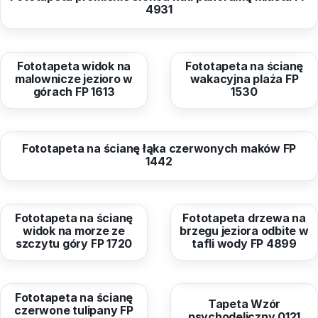
4931
od
40,96 zł
od
40,96 zł
Fototapeta widok na
Fototapeta na ścianę
malownicze jezioro w
wakacyjna plaża FP
górach FP 1613
1530
od
40,96 zł
Fototapeta na ścianę łąka czerwonych maków FP
1442
od
40,96 zł
od
40,96 zł
Fototapeta na ścianę
Fototapeta drzewa na
widok na morze ze
brzegu jeziora odbite w
szczytu góry FP 1720
tafli wody FP 4899
od
40,96 zł
od
40,99 zł
Fototapeta na ścianę
Tapeta Wzór
czerwone tulipany FP
psychodeliczny 0121