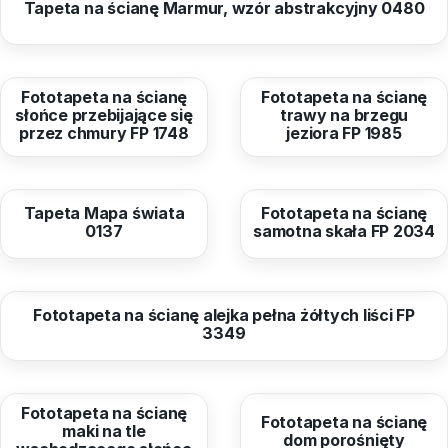
Tapeta na ścianę Marmur, wzór abstrakcyjny 0480
od
40,96 zł
od
40,96 zł
Fototapeta na ścianę
Fototapeta na ścianę
słońce przebijające się
trawy na brzegu
przez chmury FP 1748
jeziora FP 1985
od
40,99 zł
od
40,96 zł
Tapeta Mapa świata
Fototapeta na ścianę
0137
samotna skała FP 2034
od
40,96 zł
Fototapeta na ścianę alejka pełna żółtych liści FP
3349
od
40,96 zł
od
40,96 zł
Fototapeta na ścianę
Fototapeta na ścianę
maki na tle
dom porośnięty