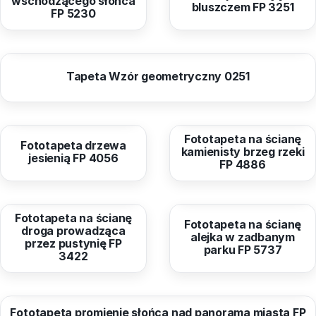
wschodzącego słońca
bluszczem FP 3251
FP 5230
od
40,99 zł
Tapeta Wzór geometryczny 0251
od
40,96 zł
od
40,96 zł
Fototapeta na ścianę
Fototapeta drzewa
kamienisty brzeg rzeki
jesienią FP 4056
FP 4886
od
40,96 zł
od
40,96 zł
Fototapeta na ścianę
Fototapeta na ścianę
droga prowadząca
alejka w zadbanym
przez pustynię FP
parku FP 5737
3422
od
40,96 zł
Fototapeta promienie słońca nad panoramą miasta FP