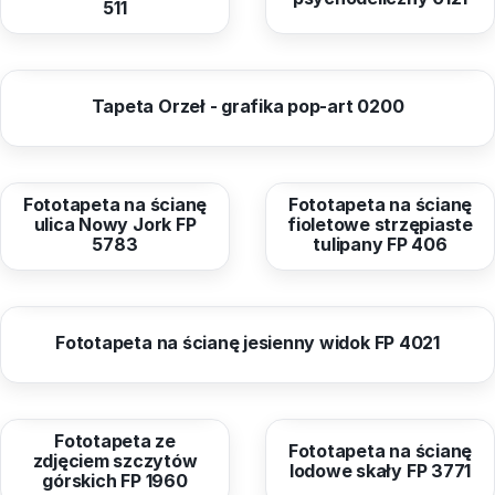
511
od
40,99 zł
Tapeta Orzeł - grafika pop-art 0200
od
40,96 zł
od
40,96 zł
Fototapeta na ścianę
Fototapeta na ścianę
ulica Nowy Jork FP
fioletowe strzępiaste
5783
tulipany FP 406
od
40,96 zł
Fototapeta na ścianę jesienny widok FP 4021
od
40,96 zł
od
40,96 zł
Fototapeta ze
Fototapeta na ścianę
zdjęciem szczytów
lodowe skały FP 3771
górskich FP 1960