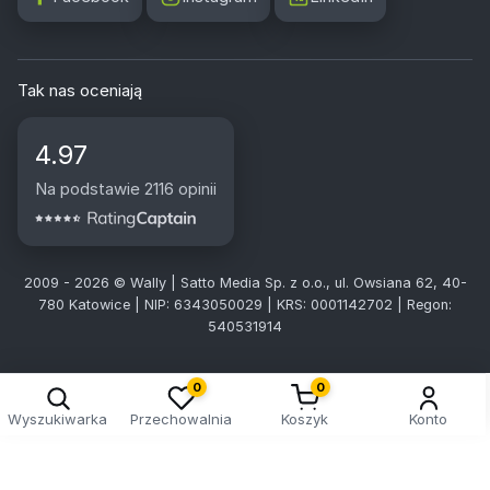
Tak nas oceniają
4.97
Na podstawie 2116 opinii
2009 - 2026 © Wally | Satto Media Sp. z o.o., ul. Owsiana 62, 40-
780 Katowice | NIP: 6343050029 | KRS: 0001142702 | Regon:
540531914
Kreator doboru tablic
0
0
Wyszukiwarka
Przechowalnia
Koszyk
Konto