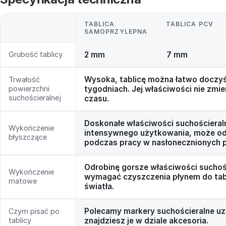
TABLICA
TABLICA PCV
SAMOPRZYLEPNA
Grubość tablicy
2 mm
7 mm
Wysoka, tablicę można łatwo doczyś
Trwałość
powierzchni
tygodniach. Jej właściwości nie zmie
suchościeralnej
czasu.
Doskonałe właściwości suchościeral
Wykończenie
intensywnego użytkowania, może odb
błyszczące
podczas pracy w nasłonecznionych 
Odrobinę gorsze właściwości suchoś
Wykończenie
wymagać czyszczenia płynem do tabli
matowe
światła.
Polecamy markery suchościeralne uz
Czym pisać po
tablicy
znajdziesz je w dziale akcesoria.