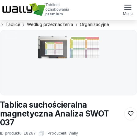
Tablice i
oznakowania
Menu
premium
Tablice
Według przeznaczenia
Organizacyjne
Tablica suchościeralna
magnetyczna Analiza SWOT
037
ID produktu:
18267
·
Producent:
Wally