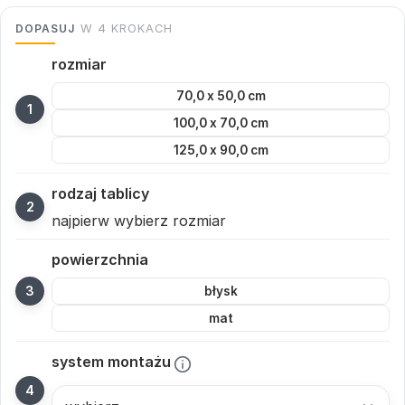
DOPASUJ
W 4 KROKACH
rozmiar
70,0 x 50,0 cm
100,0 x 70,0 cm
125,0 x 90,0 cm
rodzaj tablicy
najpierw wybierz rozmiar
powierzchnia
błysk
mat
system montażu