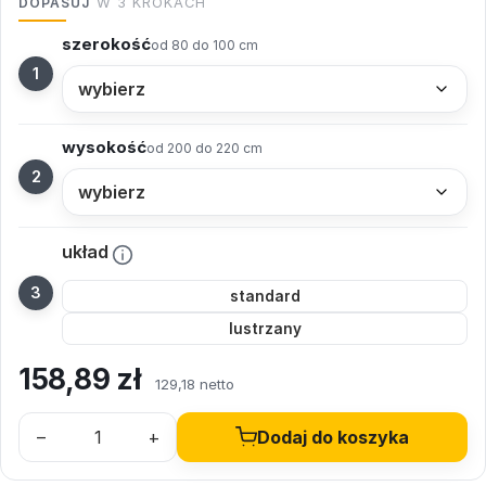
DOPASUJ
W 3 KROKACH
szerokość
od 80 do 100 cm
wysokość
od 200 do 220 cm
układ
standard
lustrzany
158,89
zł
129,18 netto
–
+
Dodaj do koszyka