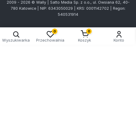
2009 - 2026 © Wally | Satto Media Sp. z o.o., ul. Owsiana 62, 40-
780 Katowice | NIP: 6343050029 | KRS: 0001142702 | Regon:
540531914
0
0
Wyszukiwarka
Przechowalnia
Koszyk
Konto