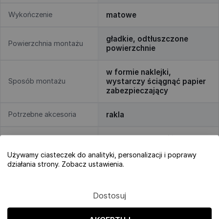
Wykończenie
matowe
gładkie, odtłuszczone
Powierzchnia montażu
powierzchnie
w formie naklejki,
Sposób montażu
wystarczy ściągnąć papier
zabezpieczający
Potrzebne akcesoria
rakla
Demontaż
wystarczy odkleić!
Używamy ciasteczek do analityki, personalizacji i poprawy
działania strony. Zobacz ustawienia.
Termin realizacji
Dokładamy wszelkich starań, aby zamówiona w naszym
Dostosuj
sklepie internetowym fototapeta na drzwi dotarła pod