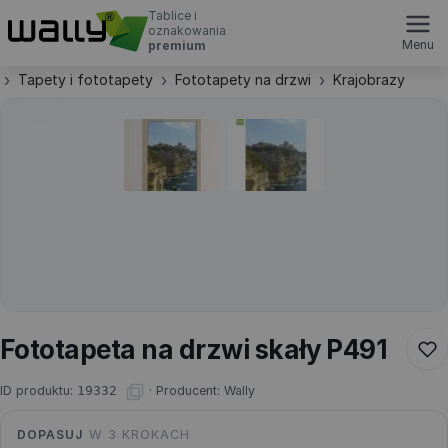
Tablice i
oznakowania
Menu
premium
Tapety i fototapety
Fototapety na drzwi
Krajobrazy
Fototapeta na drzwi skały P491
ID produktu:
19332
·
Producent:
Wally
DOPASUJ
W 3 KROKACH