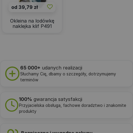
od 39,79 zł
Okleina na lodówkę
naklejka klif P491
65 000+
udanych realizacji
Słuchamy Cię, dbamy o szczegóły, dotrzymujemy
terminów
100%
gwarancja satysfakcji
Przyjacielska obsługa, fachowe doradztwo i znakomite
produkty