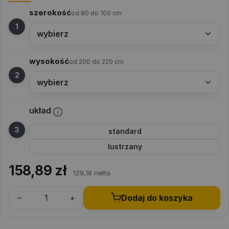
szerokość
od 80 do 100 cm
wysokość
od 200 do 220 cm
układ
standard
lustrzany
158,89
zł
129,18 netto
–
+
Dodaj do koszyka