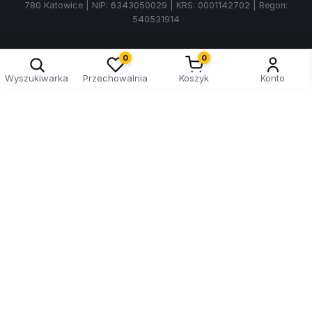
780 Katowice | NIP: 6343050029 | KRS: 0001142702 | Regon:
540531914
0
0
Wyszukiwarka
Przechowalnia
Koszyk
Konto