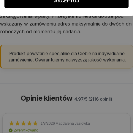
AKCEPTUJ
wskazany adres jak najszybciej. Jej wyprodukowanie
zajmie nam maksymalnie 4 dni robocze od momentu
zaksięgowania wpłaty. Przesyłka kurierska dotrze pod
wskazany w zamówieniu adres maksymalnie do dwóch dni
roboczych od momentu jej nadania.
Produkt powstanie specjalnie dla Ciebie na indywidualne
zamówienie. Gwarantujemy najwyższą jakość wykonania.
Opinie klientów
4.97/5 (2116 opinii)