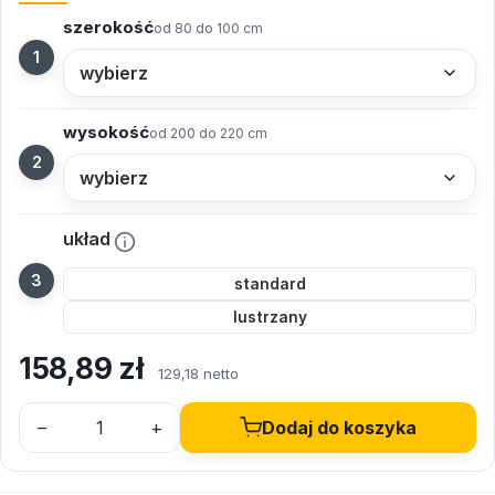
szerokość
od 80 do 100 cm
wysokość
od 200 do 220 cm
układ
standard
lustrzany
158,89
zł
129,18 netto
–
+
Dodaj do koszyka