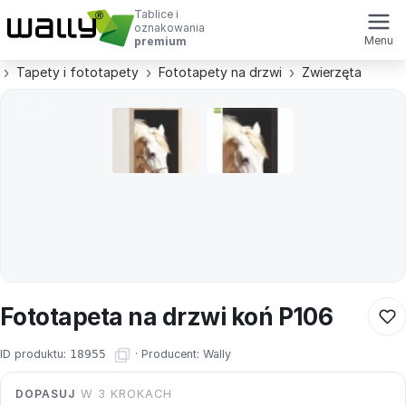
Tablice i
oznakowania
Menu
premium
Tapety i fototapety
Fototapety na drzwi
Zwierzęta
Fototapeta na drzwi koń P106
ID produktu:
18955
·
Producent:
Wally
DOPASUJ
W 3 KROKACH