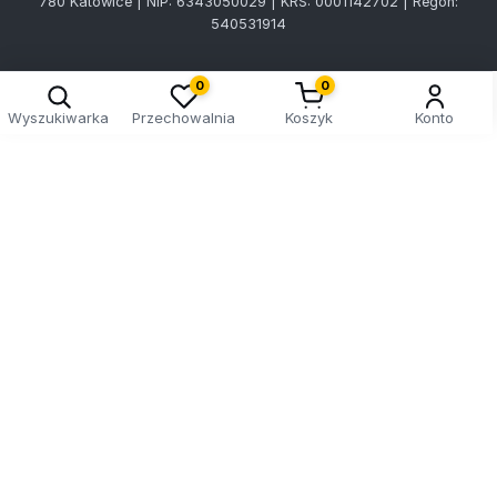
780 Katowice | NIP: 6343050029 | KRS: 0001142702 | Regon:
540531914
0
0
Wyszukiwarka
Przechowalnia
Koszyk
Konto