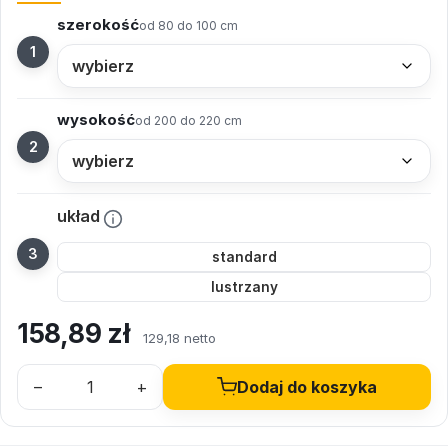
szerokość
od 80 do 100 cm
wysokość
od 200 do 220 cm
układ
standard
lustrzany
158,89
zł
129,18 netto
–
+
Dodaj do koszyka