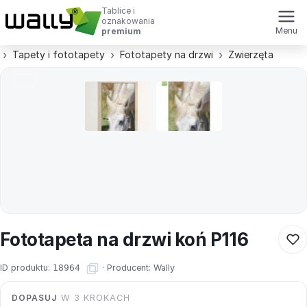
Tablice i
oznakowania
Menu
premium
Tapety i fototapety
Fototapety na drzwi
Zwierzęta
Fototapeta na drzwi koń P116
ID produktu:
18964
·
Producent:
Wally
DOPASUJ
W 3 KROKACH