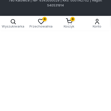
780 Katowice | NIP: 6343050029 | KRS: 0001142702 | Regon:
540531914
0
0
Wyszukiwarka
Przechowalnia
Koszyk
Konto