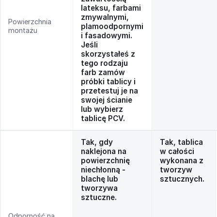
lateksu, farbami
zmywalnymi,
Powierzchnia
plamoodpornymi
montażu
i fasadowymi.
Jeśli
skorzystałeś z
tego rodzaju
farb zamów
próbki tablicy i
przetestuj je na
swojej ścianie
lub wybierz
tablicę PCV.
Tak, gdy
Tak, tablica
naklejona na
w całości
powierzchnię
wykonana z
niechłonną -
tworzyw
blachę lub
sztucznych.
tworzywa
sztuczne.
Odporność na