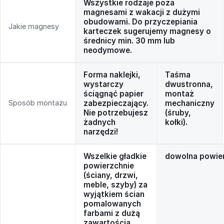
Wszystkie rodzaje poza
magnesami z wakacji z dużymi
obudowami. Do przyczepiania
Jakie magnesy
karteczek sugerujemy magnesy o
średnicy min. 30 mm lub
neodymowe.
Forma naklejki,
Taśma
wystarczy
dwustronna,
ściągnąć papier
montaż
Sposób montażu
zabezpieczający.
mechaniczny
Nie potrzebujesz
(śruby,
żadnych
kołki).
narzędzi!
Wszelkie gładkie
dowolna powie
powierzchnie
(ściany, drzwi,
meble, szyby) za
wyjątkiem ścian
pomalowanych
farbami z dużą
zawartością