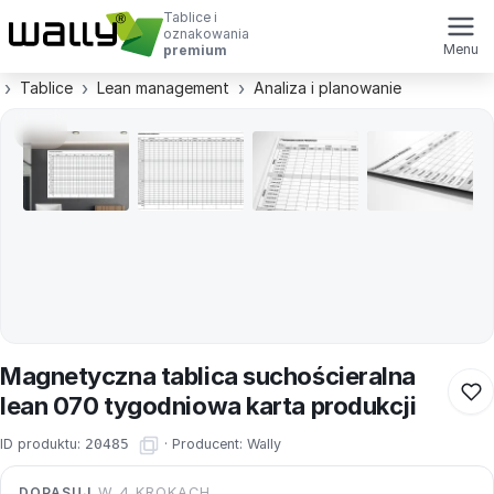
Tablice i
oznakowania
Menu
premium
Tablice
Lean management
Analiza i planowanie
Magnetyczna tablica suchościeralna
lean 070 tygodniowa karta produkcji
ID produktu:
20485
·
Producent:
Wally
DOPASUJ
W 4 KROKACH