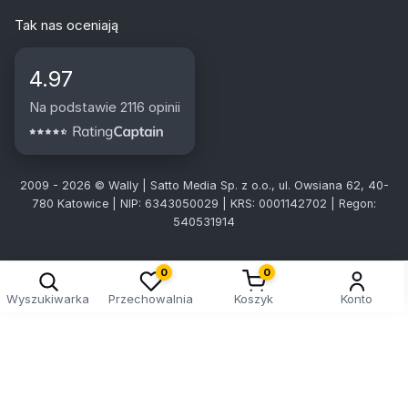
Tak nas oceniają
4.97
Na podstawie 2116 opinii
2009 - 2026 © Wally | Satto Media Sp. z o.o., ul. Owsiana 62, 40-
780 Katowice | NIP: 6343050029 | KRS: 0001142702 | Regon:
540531914
Kreator doboru tablic
0
0
Wyszukiwarka
Przechowalnia
Koszyk
Konto