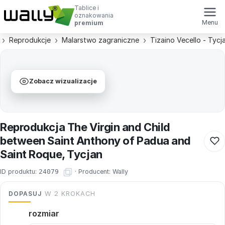
Tablice i
oznakowania
Menu
premium
Reprodukcje
Malarstwo zagraniczne
Tizaino Vecello - Tycj
Zobacz wizualizacje
Reprodukcja The Virgin and Child
between Saint Anthony of Padua and
Saint Roque, Tycjan
ID produktu:
24079
·
Producent:
Wally
DOPASUJ
W 2 KROKACH
rozmiar