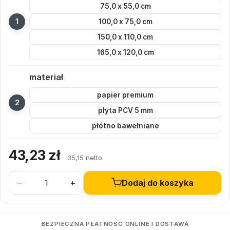
75,0 x 55,0 cm
100,0 x 75,0 cm
150,0 x 110,0 cm
165,0 x 120,0 cm
materiał
papier premium
płyta PCV 5 mm
płótno bawełniane
43,23
zł
35,15 netto
–
+
Dodaj do koszyka
BEZPIECZNA PŁATNOŚĆ ONLINE I DOSTAWA