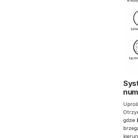
Syst
num
Uproś
Otrzy
gdzie
brzeg
kierun