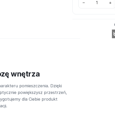
–
+
ozę wnętrza
arakteru pomieszczenia. Dzięki
ptycznie powiększysz przestrzeń,
rzygotujemy dla Ciebie produkt
cji.