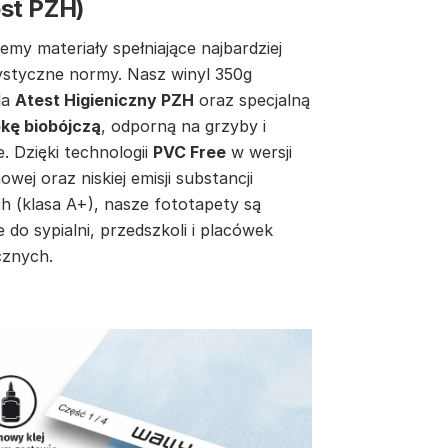
est PZH)
emy materiały spełniające najbardziej
ystyczne normy. Nasz winyl 350g
da
Atest Higieniczny PZH
oraz specjalną
kę biobójczą
, odporną na grzyby i
e. Dzięki technologii
PVC Free
w wersji
inowej oraz niskiej emisji substancji
h (klasa A+), nasze fototapety są
e do sypialni, przedszkoli i placówek
znych.