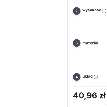
wysokość
materiał
układ
40,96
z