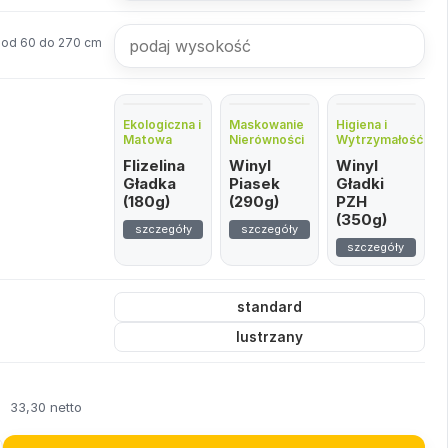
od 60 do 270 cm
Ekologiczna i
Maskowanie
Higiena i
Matowa
Nierówności
Wytrzymałość
Flizelina
Winyl
Winyl
Gładka
Piasek
Gładki
(180g)
(290g)
PZH
(350g)
szczegóły
szczegóły
szczegóły
standard
lustrzany
ł
33,30 netto