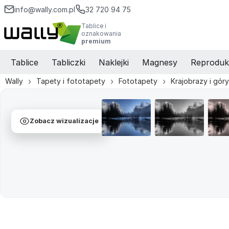
info@wally.com.pl
32 720 94 75
Tablice i
oznakowania
premium
Tablice
Tabliczki
Naklejki
Magnesy
Reproduk
Wally
Tapety i fototapety
Fototapety
Krajobrazy i góry
Zobacz wizualizacje