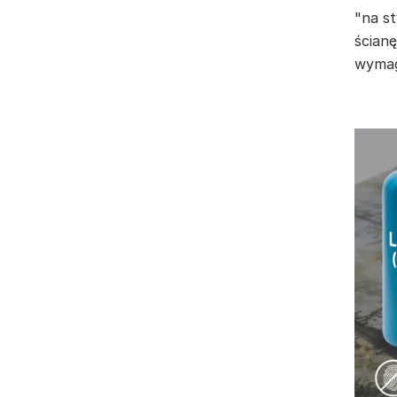
"na st
ścianę
wymag