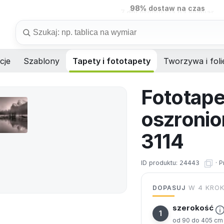
7 dni
produkcja na wymiar
Szukaj
cje
Szablony
Tapety i fototapety
Tworzywa i foli
Fototape
oszronio
3114
ID produktu:
24443
·
P
DOPASUJ
W 4 KRO
szerokość
od 90 do 405 cm