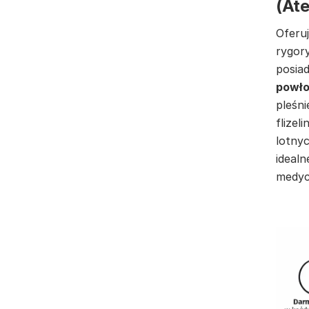
(At
Oferuj
rygor
posia
powło
pleśni
flizel
lotnyc
idealn
medyc