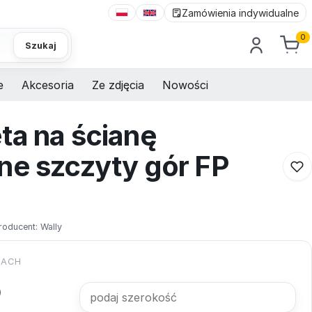
Zamówienia indywidualne
0
Szukaj
e
Akcesoria
Ze zdjęcia
Nowości
ta na ścianę
ne szczyty gór FP
roducent:
Wally
KACH