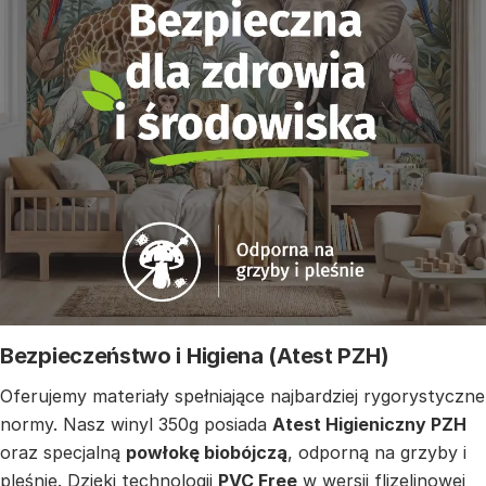
Bezpieczeństwo i Higiena (Atest PZH)
Oferujemy materiały spełniające najbardziej rygorystyczne
normy. Nasz winyl 350g posiada
Atest Higieniczny PZH
oraz specjalną
powłokę biobójczą
, odporną na grzyby i
pleśnie. Dzięki technologii
PVC Free
w wersji flizelinowej