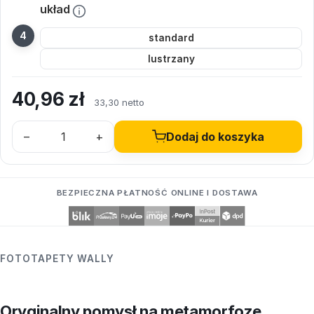
układ
standard
lustrzany
40,96
zł
33,30 netto
–
+
Dodaj do koszyka
BEZPIECZNA PŁATNOŚĆ ONLINE I DOSTAWA
FOTOTAPETY WALLY
Oryginalny pomysł na metamorfozę