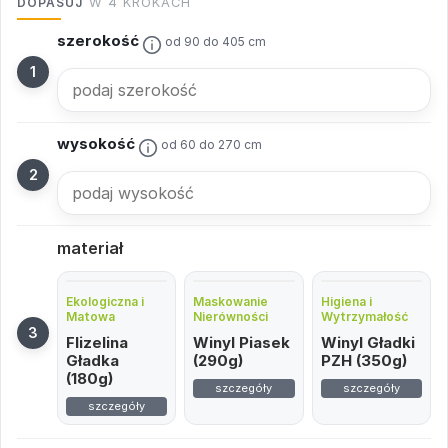
DOPASUJ
W 4 KROKACH
szerokość
od 90 do 405 cm
wysokość
od 60 do 270 cm
materiał
Ekologiczna i
Maskowanie
Higiena i
Matowa
Nierówności
Wytrzymałość
Flizelina
Winyl Piasek
Winyl Gładki
Gładka
(290g)
PZH (350g)
(180g)
szczegóły
szczegóły
szczegóły