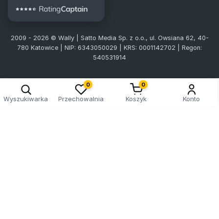
2009 - 2026 © Wally | Satto Media Sp. z o.o., ul. Owsiana 62, 40-
780 Katowice | NIP: 6343050029 | KRS: 0001142702 | Regon:
540531914
0
0
Wyszukiwarka
Przechowalnia
Koszyk
Konto