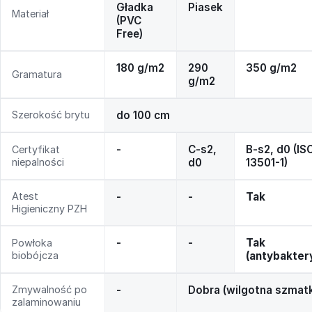
Gładka
Piasek
Materiał
(PVC
Free)
180 g/m2
290
350 g/m2
Gramatura
g/m2
Szerokość brytu
do 100 cm
-
C-s2,
B-s2, d0 (IS
Certyfikat
niepalności
d0
13501-1)
Atest
-
-
Tak
Higieniczny PZH
-
-
Tak
Powłoka
biobójcza
(antybakter
Zmywalność po
-
Dobra (wilgotna szmat
zalaminowaniu