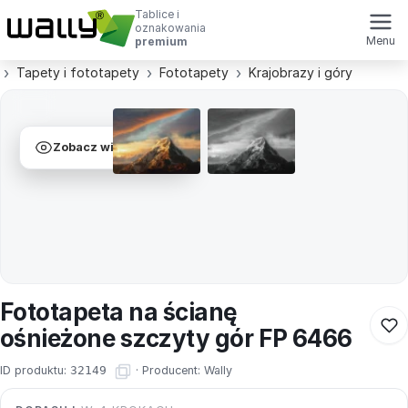
Tablice i
oznakowania
Menu
premium
Tapety i fototapety
Fototapety
Krajobrazy i góry
Zobacz wizualizacje
Fototapeta na ścianę
ośnieżone szczyty gór FP 6466
ID produktu:
32149
·
Producent:
Wally