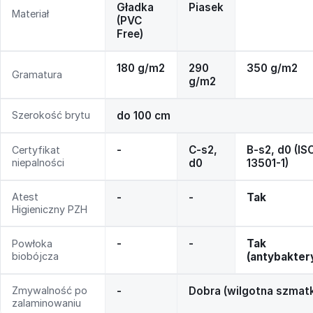
Gładka
Piasek
Materiał
(PVC
Free)
180 g/m2
290
350 g/m2
Gramatura
g/m2
Szerokość brytu
do 100 cm
-
C-s2,
B-s2, d0 (IS
Certyfikat
niepalności
d0
13501-1)
Atest
-
-
Tak
Higieniczny PZH
-
-
Tak
Powłoka
biobójcza
(antybakter
Zmywalność po
-
Dobra (wilgotna szmat
zalaminowaniu