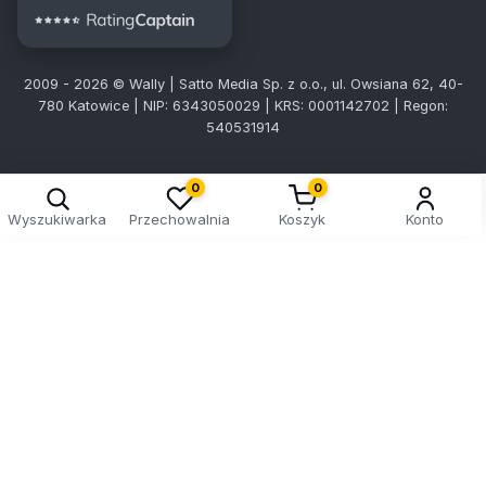
2009 - 2026 © Wally | Satto Media Sp. z o.o., ul. Owsiana 62, 40-
780 Katowice | NIP: 6343050029 | KRS: 0001142702 | Regon:
540531914
0
0
Wyszukiwarka
Przechowalnia
Koszyk
Konto