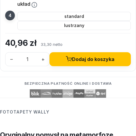
układ
standard
lustrzany
40,96
zł
33,30 netto
–
+
Dodaj do koszyka
BEZPIECZNA PŁATNOŚĆ ONLINE I DOSTAWA
FOTOTAPETY WALLY
Oryginalny pomysł na metamorfozę