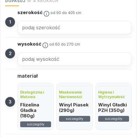
DOPASUJ
W 4 KROKACH
szerokość
od 90 do 405 cm
wysokość
od 60 do 270 cm
materiał
Ekologiczna i
Maskowanie
Higiena i
Matowa
Nierówności
Wytrzymałość
Flizelina
Winyl Piasek
Winyl Gładki
Gładka
(290g)
PZH (350g)
(180g)
szczegóły
szczegóły
szczegóły