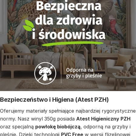
Bezpieczeństwo i Higiena (Atest PZH)
Oferujemy materiały spełniające najbardziej rygorystyczne
normy. Nasz winyl 350g posiada
Atest Higieniczny PZH
oraz specjalną
powłokę biobójczą
, odporną na grzyby i
pleśnie. Dzięki technologii
PVC Free
w wersji flizelinowej