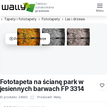
Tablice i
oznakowania
Menu
premium
Tapety i fototapety
Fototapety
Las i drzewa
Zobacz wizualizacje
Fototapeta na ścianę park w
jesiennych barwach FP 3314
ID produktu:
24601
·
Producent:
Wally