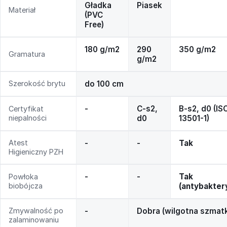
Gładka
Piasek
Materiał
(PVC
Free)
180 g/m2
290
350 g/m2
Gramatura
g/m2
Szerokość brytu
do 100 cm
-
C-s2,
B-s2, d0 (IS
Certyfikat
niepalności
d0
13501-1)
Atest
-
-
Tak
Higieniczny PZH
-
-
Tak
Powłoka
biobójcza
(antybakter
Zmywalność po
-
Dobra (wilgotna szmat
zalaminowaniu