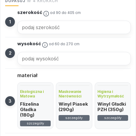
DOPASUJ
W 4 KROKACH
szerokość
od 90 do 405 cm
wysokość
od 60 do 270 cm
materiał
Ekologiczna i
Maskowanie
Higiena i
Matowa
Nierówności
Wytrzymałość
Flizelina
Winyl Piasek
Winyl Gładki
Gładka
(290g)
PZH (350g)
(180g)
szczegóły
szczegóły
szczegóły