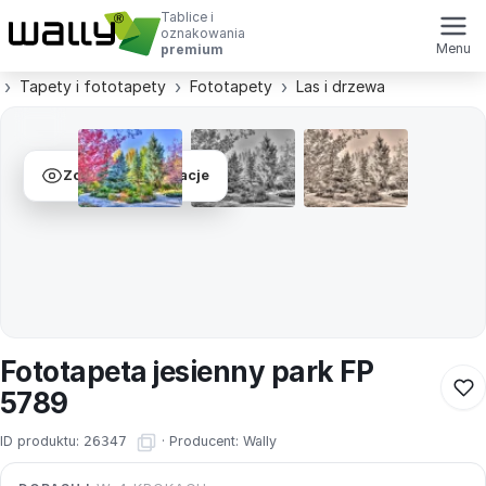
Tablice i
oznakowania
Menu
premium
Tapety i fototapety
Fototapety
Las i drzewa
Zobacz wizualizacje
Fototapeta jesienny park FP
5789
ID produktu:
26347
·
Producent:
Wally