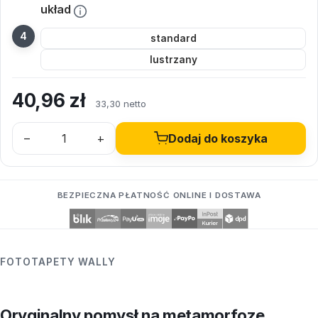
układ
standard
lustrzany
40,96
zł
33,30 netto
–
+
Dodaj do koszyka
BEZPIECZNA PŁATNOŚĆ ONLINE I DOSTAWA
FOTOTAPETY WALLY
Oryginalny pomysł na metamorfozę