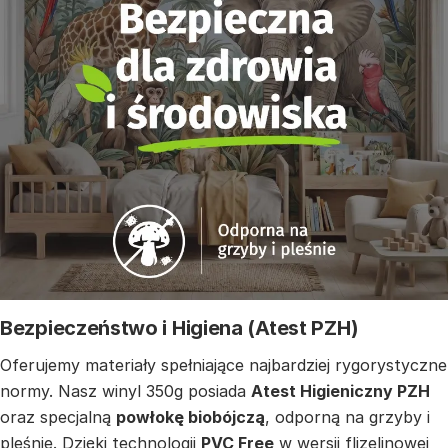
Bezpieczeństwo i Higiena (Atest PZH)
Oferujemy materiały spełniające najbardziej rygorystyczne
normy. Nasz winyl 350g posiada
Atest Higieniczny PZH
oraz specjalną
powłokę biobójczą
, odporną na grzyby i
pleśnie. Dzięki technologii
PVC Free
w wersji flizelinowej