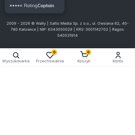
2009 - 2026 © Wally | Satto Media Sp. z o.o., ul. Owsiana 62, 40-
780 Katowice | NIP: 6343050029 | KRS: 0001142702 | Regon:
540531914
0
0
Wyszukiwarka
Przechowalnia
Koszyk
Konto