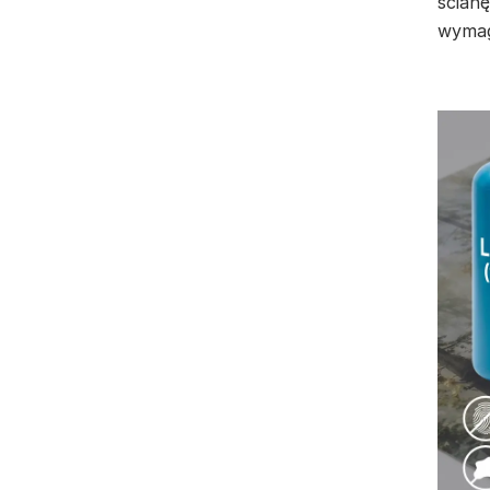
ścianę
wymag