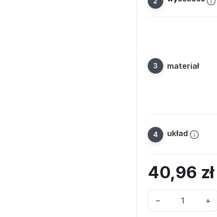
materiał
układ
40,96
z
–
+