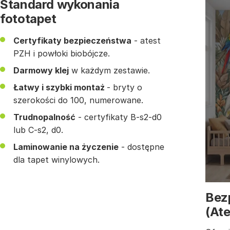
Standard wykonania
fototapet
Certyfikaty bezpieczeństwa
- atest
PZH i powłoki biobójcze.
Darmowy klej
w każdym zestawie.
Łatwy i szybki montaż
- bryty o
szerokości do 100, numerowane.
Trudnopalność
- certyfikaty B-s2-d0
lub C-s2, d0.
Laminowanie na życzenie
- dostępne
dla tapet winylowych.
Bez
(At