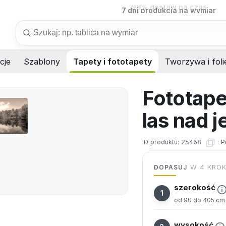
7 dni
produkcja na wymiar
Szukaj
cje
Szablony
Tapety i fototapety
Tworzywa i foli
Fototape
las nad 
ID produktu:
25468
·
P
DOPASUJ
W 4 KRO
szerokość
od 90 do 405 cm
wysokość