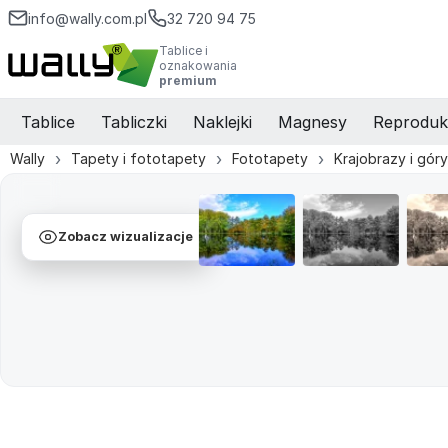
info@wally.com.pl
32 720 94 75
Tablice i
oznakowania
premium
Tablice
Tabliczki
Naklejki
Magnesy
Reproduk
Wally
Tapety i fototapety
Fototapety
Krajobrazy i góry
Zobacz wizualizacje