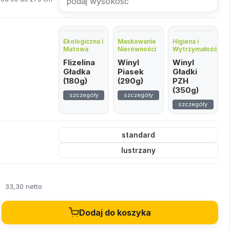
Ekologiczna i
Maskowanie
Higiena i
Matowa
Nierówności
Wytrzymałość
Flizelina
Winyl
Winyl
Gładka
Piasek
Gładki
(180g)
(290g)
PZH
(350g)
szczegóły
szczegóły
szczegóły
standard
lustrzany
ł
33,30 netto
Dodaj do koszyka