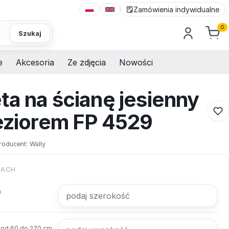
Zamówienia indywidualne
0
Szukaj
e
Akcesoria
Ze zdjęcia
Nowości
ta na ścianę jesienny
jeziorem FP 4529
roducent:
Wally
KACH
od 60 do 270 cm