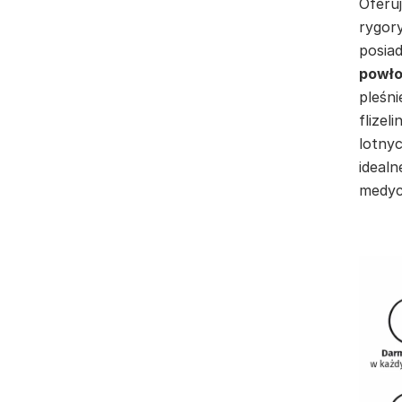
Oferuj
rygor
posia
powło
pleśni
flizel
lotnyc
idealn
medyc