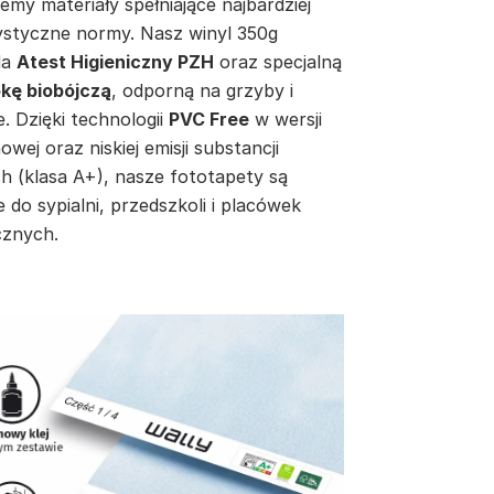
emy materiały spełniające najbardziej
ystyczne normy. Nasz winyl 350g
da
Atest Higieniczny PZH
oraz specjalną
kę biobójczą
, odporną na grzyby i
e. Dzięki technologii
PVC Free
w wersji
inowej oraz niskiej emisji substancji
h (klasa A+), nasze fototapety są
e do sypialni, przedszkoli i placówek
znych.