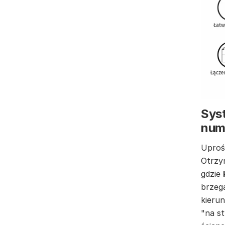
Syst
num
Uproś
Otrzy
gdzie
brzeg
kierun
"na st