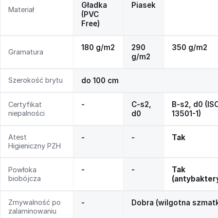
Gładka
Piasek
Materiał
(PVC
Free)
180 g/m2
290
350 g/m2
Gramatura
g/m2
Szerokość brytu
do 100 cm
-
C-s2,
B-s2, d0 (IS
Certyfikat
niepalności
d0
13501-1)
Atest
-
-
Tak
Higieniczny PZH
-
-
Tak
Powłoka
biobójcza
(antybakter
Zmywalność po
-
Dobra (wilgotna szmat
zalaminowaniu