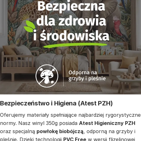
Bezpieczeństwo i Higiena (Atest PZH)
Oferujemy materiały spełniające najbardziej rygorystyczne
normy. Nasz winyl 350g posiada
Atest Higieniczny PZH
oraz specjalną
powłokę biobójczą
, odporną na grzyby i
pleśnie. Dzięki technologii
PVC Free
w wersji flizelinowej