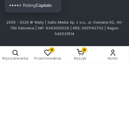
2009 - 2026 © Wally | Satto Media Sp. z o.o., ul. Owsiana 62, 40-
780 Katowice | NIP: 6343050029 | KRS: 0001142702 | Regon:
540531914
0
0
Wyszukiwarka
Przechowalnia
Koszyk
Konto