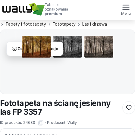
Tablice i
oznakowania
Menu
premium
Tapety i fototapety
Fototapety
Las i drzewa
Zobacz wizualizacje
Fototapeta na ścianę jesienny
las FP 3357
ID produktu:
24630
·
Producent:
Wally