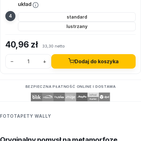
układ
standard
lustrzany
40,96
zł
33,30 netto
–
+
Dodaj do koszyka
BEZPIECZNA PŁATNOŚĆ ONLINE I DOSTAWA
FOTOTAPETY WALLY
Oryginalny pomysł na metamorfozę