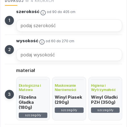
DOPASUJ
W 4 KROKACH
szerokość
od 90 do 405 cm
wysokość
od 60 do 270 cm
materiał
Ekologiczna i
Maskowanie
Higiena i
Matowa
Nierówności
Wytrzymałość
Flizelina
Winyl Piasek
Winyl Gładki
Gładka
(290g)
PZH (350g)
(180g)
szczegóły
szczegóły
szczegóły