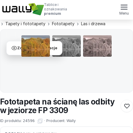
Tablice i
oznakowania
Menu
premium
Tapety i fototapety
Fototapety
Las i drzewa
Zobacz wizualizacje
Fototapeta na ścianę las odbity
w jeziorze FP 3309
ID produktu:
24596
·
Producent:
Wally