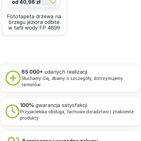
od 40,96 zł
Fototapeta drzewa na
brzegu jeziora odbite
w tafli wody FP 4899
65 000+
udanych realizacji
Słuchamy Cię, dbamy o szczegóły, dotrzymujemy
terminów
100%
gwarancja satysfakcji
Przyjacielska obsługa, fachowe doradztwo i znakomite
produkty
Bezpieczne i wygodne zakupy