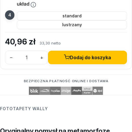
układ
standard
lustrzany
40,96
zł
33,30 netto
–
+
Dodaj do koszyka
BEZPIECZNA PŁATNOŚĆ ONLINE I DOSTAWA
FOTOTAPETY WALLY
Oryginalny pomysł na metamorfozę