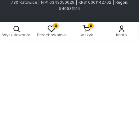
780 Katowice | NIP: 6343050029 | KRS: 0001142702 | Regon:
540531914
0
0
Wyszukiwarka
Przechowalnia
Koszyk
Konto