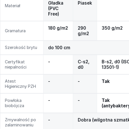
Gładka
Piasek
Materiał
(PVC
Free)
180 g/m2
290
350 g/m2
Gramatura
g/m2
Szerokość brytu
do 100 cm
-
C-s2,
B-s2, d0 (IS
Certyfikat
niepalności
d0
13501-1)
Atest
-
-
Tak
Higieniczny PZH
-
-
Tak
Powłoka
biobójcza
(antybakter
Zmywalność po
-
Dobra (wilgotna szmat
zalaminowaniu