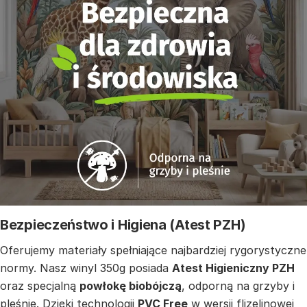
Bezpieczeństwo i Higiena (Atest PZH)
Oferujemy materiały spełniające najbardziej rygorystyczne
normy. Nasz winyl 350g posiada
Atest Higieniczny PZH
oraz specjalną
powłokę biobójczą
, odporną na grzyby i
pleśnie. Dzięki technologii
PVC Free
w wersji flizelinowej