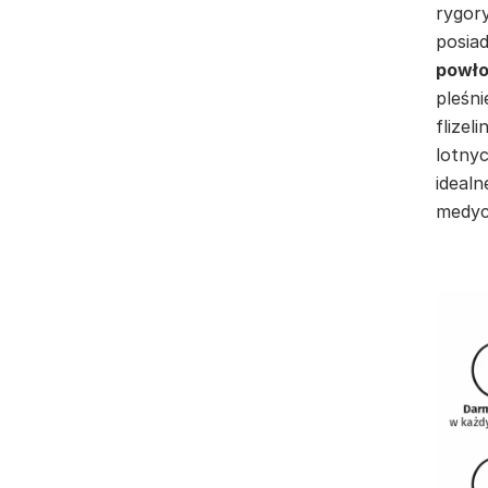
rygor
posia
powło
pleśni
flizel
lotnyc
idealn
medyc