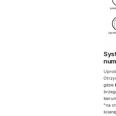
Syst
num
Uproś
Otrzy
gdzie
brzeg
kierun
"na st
ścianę