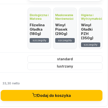
Ekologiczna i
Maskowanie
Higiena i
Matowa
Nierówności
Wytrzymałość
Flizelina
Winyl
Winyl
Gładka
Piasek
Gładki
(180g)
(290g)
PZH
(350g)
szczegóły
szczegóły
szczegóły
standard
lustrzany
ł
33,30 netto
Dodaj do koszyka