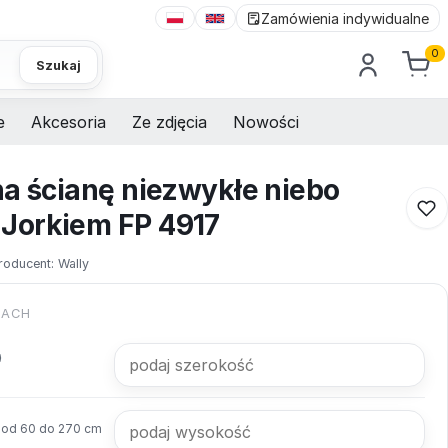
Zamówienia indywidualne
0
Szukaj
e
Akcesoria
Ze zdjęcia
Nowości
na ścianę niezwykłe niebo
Jorkiem FP 4917
roducent:
Wally
KACH
od 60 do 270 cm