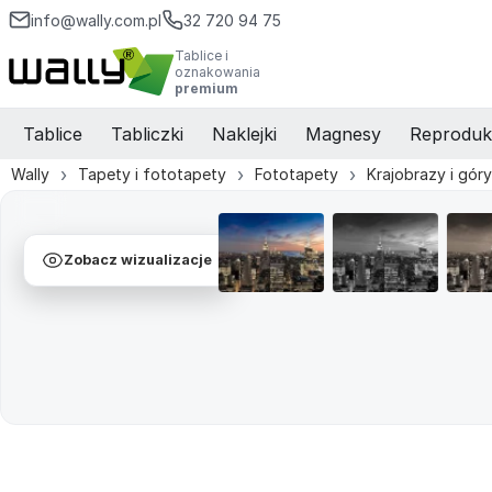
info@wally.com.pl
32 720 94 75
Tablice i
oznakowania
premium
Tablice
Tabliczki
Naklejki
Magnesy
Reproduk
Wally
Tapety i fototapety
Fototapety
Krajobrazy i góry
Zobacz wizualizacje