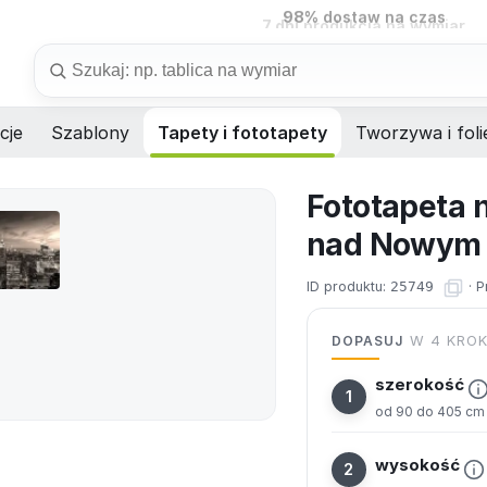
7 dni
produkcja na wymiar
Szukaj
cje
Szablony
Tapety i fototapety
Tworzywa i foli
Fototapeta 
nad Nowym 
ID produktu:
25749
·
P
DOPASUJ
W 4 KRO
szerokość
od 90 do 405 cm
wysokość