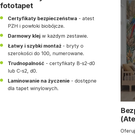
fototapet
Certyfikaty bezpieczeństwa
- atest
PZH i powłoki biobójcze.
Darmowy klej
w każdym zestawie.
Łatwy i szybki montaż
- bryty o
szerokości do 100, numerowane.
Trudnopalność
- certyfikaty B-s2-d0
lub C-s2, d0.
Laminowanie na życzenie
- dostępne
dla tapet winylowych.
Bez
(At
Oferuj