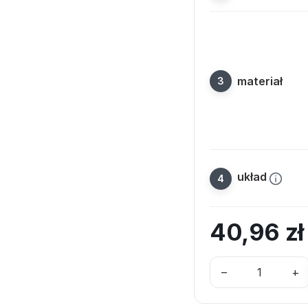
materiał
układ
40,96
z
–
+