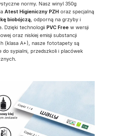
ystyczne normy. Nasz winyl 350g
da
Atest Higieniczny PZH
oraz specjalną
kę biobójczą
, odporną na grzyby i
e. Dzięki technologii
PVC Free
w wersji
inowej oraz niskiej emisji substancji
h (klasa A+), nasze fototapety są
e do sypialni, przedszkoli i placówek
znych.