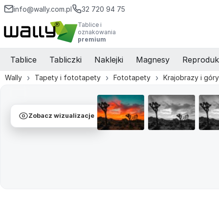
info@wally.com.pl
32 720 94 75
Tablice i
oznakowania
premium
Tablice
Tabliczki
Naklejki
Magnesy
Reproduk
Wally
Tapety i fototapety
Fototapety
Krajobrazy i góry
Zobacz wizualizacje