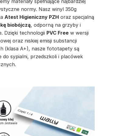
emy materiały spełniające najbardziej
ystyczne normy. Nasz winyl 350g
da
Atest Higieniczny PZH
oraz specjalną
kę biobójczą
, odporną na grzyby i
e. Dzięki technologii
PVC Free
w wersji
inowej oraz niskiej emisji substancji
h (klasa A+), nasze fototapety są
e do sypialni, przedszkoli i placówek
znych.