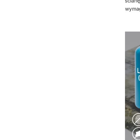
ścianę
wymag