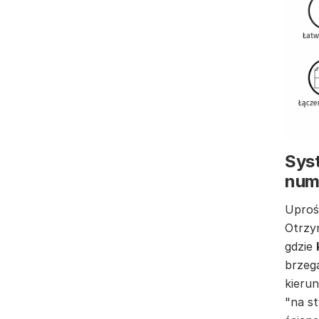
Syst
num
Uproś
Otrzy
gdzie
brzeg
kierun
"na st