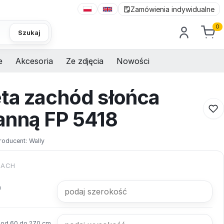
Zamówienia indywidualne
0
Szukaj
e
Akcesoria
Ze zdjęcia
Nowości
ta zachód słońca
anną FP 5418
roducent:
Wally
KACH
od 60 do 270 cm