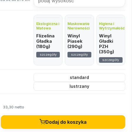
Ekologiczna i
Maskowanie
Higiena i
Matowa
Nierówności
Wytrzymałość
Flizelina
Winyl
Winyl
Gładka
Piasek
Gładki
(180g)
(290g)
PZH
(350g)
szczegóły
szczegóły
szczegóły
standard
lustrzany
ł
33,30 netto
Dodaj do koszyka