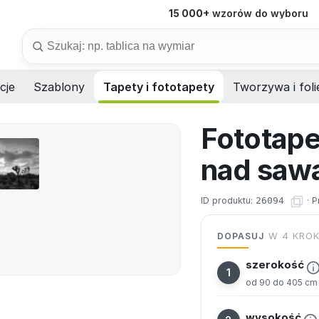
15 000+
wzorów do wyboru
Szukaj
cje
Szablony
Tapety i fototapety
Tworzywa i foli
Fototape
nad saw
ID produktu:
26094
·
P
DOPASUJ
W 4 KRO
szerokość
od 90 do 405 cm
wysokość