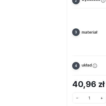
materiał
układ
40,96
z
–
+