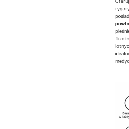
Oferuj
rygor
posia
powło
pleśni
flizel
lotnyc
idealn
medyc