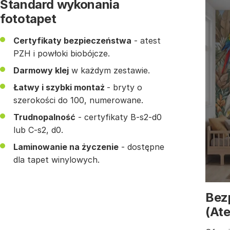
Standard wykonania
fototapet
Certyfikaty bezpieczeństwa
- atest
PZH i powłoki biobójcze.
Darmowy klej
w każdym zestawie.
Łatwy i szybki montaż
- bryty o
szerokości do 100, numerowane.
Trudnopalność
- certyfikaty B-s2-d0
lub C-s2, d0.
Laminowanie na życzenie
- dostępne
dla tapet winylowych.
Bez
(At