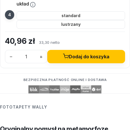
układ
standard
lustrzany
40,96
zł
33,30 netto
–
+
Dodaj do koszyka
BEZPIECZNA PŁATNOŚĆ ONLINE I DOSTAWA
FOTOTAPETY WALLY
Oryginalny pomysł na metamorfozę