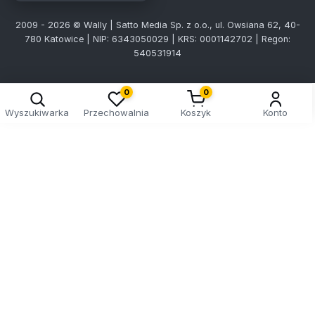
2009 - 2026 © Wally | Satto Media Sp. z o.o., ul. Owsiana 62, 40-
780 Katowice | NIP: 6343050029 | KRS: 0001142702 | Regon:
540531914
0
0
Wyszukiwarka
Przechowalnia
Koszyk
Konto