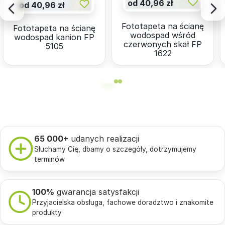
od 40,96 zł
od 40,96 zł
Fototapeta na ścianę
Fototapeta na ścianę
wodospad wśród
wodospad kanion FP
czerwonych skał FP
5105
1622
65 000+
udanych realizacji
Słuchamy Cię, dbamy o szczegóły, dotrzymujemy
terminów
100%
gwarancja satysfakcji
Przyjacielska obsługa, fachowe doradztwo i znakomite
produkty