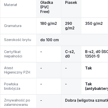
Gładka
Piasek
Materiał
(PVC
Free)
180 g/m2
290
350 g/m2
Gramatura
g/m2
Szerokość brytu
do 100 cm
-
C-s2,
B-s2, d0 (IS
Certyfikat
niepalności
d0
13501-1)
Atest
-
-
Tak
Higieniczny PZH
-
-
Tak
Powłoka
biobójcza
(antybakter
Zmywalność po
-
Dobra (wilgotna szmat
zalaminowaniu