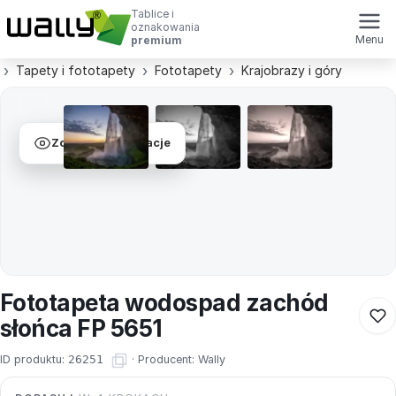
Tablice i
oznakowania
Menu
premium
Tapety i fototapety
Fototapety
Krajobrazy i góry
Zobacz wizualizacje
Fototapeta wodospad zachód
słońca FP 5651
ID produktu:
26251
·
Producent:
Wally