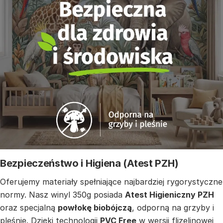
Bezpieczeństwo i Higiena (Atest PZH)
Oferujemy materiały spełniające najbardziej rygorystyczne
normy. Nasz winyl 350g posiada
Atest Higieniczny PZH
oraz specjalną
powłokę biobójczą
, odporną na grzyby i
pleśnie. Dzięki technologii
PVC Free
w wersji flizelinowej