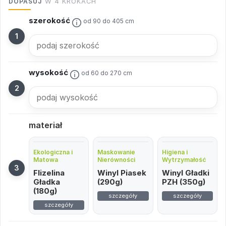
DOPASUJ
W 4 KROKACH
szerokość
od 90 do 405 cm
wysokość
od 60 do 270 cm
materiał
Ekologiczna i
Maskowanie
Higiena i
Matowa
Nierówności
Wytrzymałość
Flizelina
Winyl Piasek
Winyl Gładki
Gładka
(290g)
PZH (350g)
(180g)
szczegóły
szczegóły
szczegóły