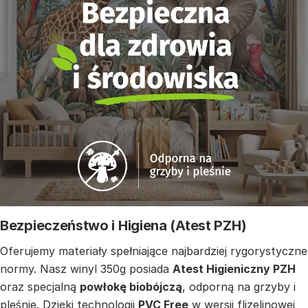
Bezpieczeństwo i Higiena (Atest PZH)
Oferujemy materiały spełniające najbardziej rygorystyczne
normy. Nasz winyl 350g posiada
Atest Higieniczny PZH
oraz specjalną
powłokę biobójczą
, odporną na grzyby i
pleśnie. Dzięki technologii
PVC Free
w wersji flizelinowej