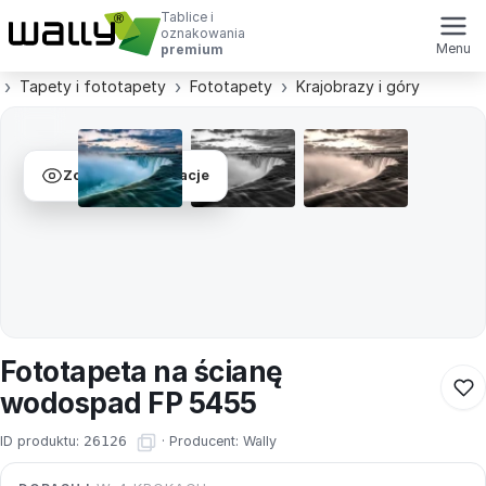
Tablice i
oznakowania
Menu
premium
Tapety i fototapety
Fototapety
Krajobrazy i góry
Zobacz wizualizacje
Fototapeta na ścianę
wodospad FP 5455
ID produktu:
26126
·
Producent:
Wally