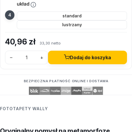
układ
standard
lustrzany
40,96
zł
33,30 netto
–
+
Dodaj do koszyka
BEZPIECZNA PŁATNOŚĆ ONLINE I DOSTAWA
FOTOTAPETY WALLY
Oryginalny pomysł na metamorfozę