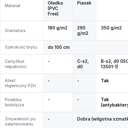
Gładka
Piasek
Materiał
(PVC
Free)
180 g/m2
290
350 g/m2
Gramatura
g/m2
Szerokość brytu
do 100 cm
-
C-s2,
B-s2, d0 (IS
Certyfikat
niepalności
d0
13501-1)
Atest
-
-
Tak
Higieniczny PZH
-
-
Tak
Powłoka
biobójcza
(antybakter
Zmywalność po
-
Dobra (wilgotna szmat
zalaminowaniu