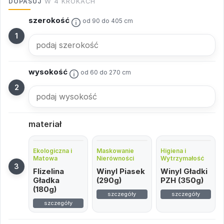
DOPASUJ
W 4 KROKACH
szerokość
od 90 do 405 cm
wysokość
od 60 do 270 cm
materiał
Ekologiczna i
Maskowanie
Higiena i
Matowa
Nierówności
Wytrzymałość
Flizelina
Winyl Piasek
Winyl Gładki
Gładka
(290g)
PZH (350g)
(180g)
szczegóły
szczegóły
szczegóły