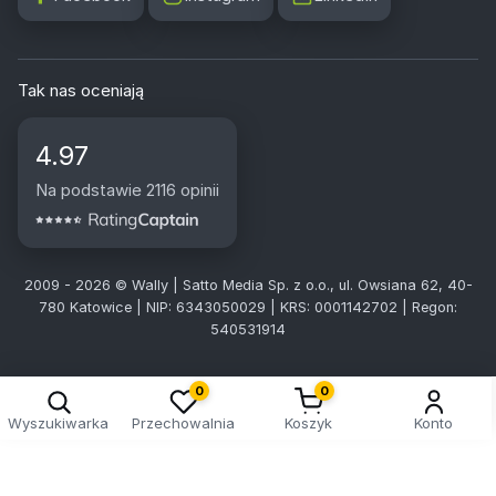
Tak nas oceniają
4.97
Na podstawie 2116 opinii
2009 - 2026 © Wally | Satto Media Sp. z o.o., ul. Owsiana 62, 40-
780 Katowice | NIP: 6343050029 | KRS: 0001142702 | Regon:
540531914
Kreator doboru tablic
0
0
Wyszukiwarka
Przechowalnia
Koszyk
Konto