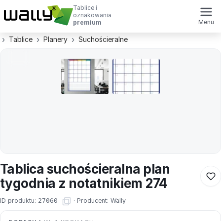
Tablice i
oznakowania
Menu
premium
Tablice
Planery
Suchościeralne
Tablica suchościeralna plan
tygodnia z notatnikiem 274
ID produktu:
27060
·
Producent:
Wally