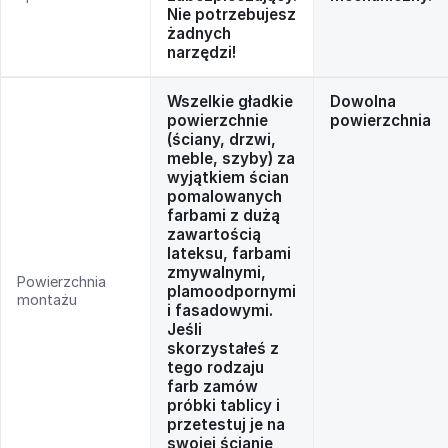
Nie potrzebujesz
żadnych
narzędzi!
Wszelkie gładkie
Dowolna
powierzchnie
powierzchnia
(ściany, drzwi,
meble, szyby) za
wyjątkiem ścian
pomalowanych
farbami z dużą
zawartością
lateksu, farbami
zmywalnymi,
Powierzchnia
plamoodpornymi
montażu
i fasadowymi.
Jeśli
skorzystałeś z
tego rodzaju
farb zamów
próbki tablicy i
przetestuj je na
swojej ścianie