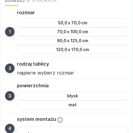
DOPASUJ
W 4 KROKACH
rozmiar
50,0 x 70,0 cm
70,0 x 100,0 cm
90,0 x 125,0 cm
120,0 x 170,0 cm
rodzaj tablicy
najpierw wybierz rozmiar
powierzchnia
błysk
mat
system montażu