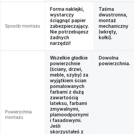
Forma naklejki,
Taśma
wystarczy
dwustronna,
ściągnąć papier
montaż
Sposób montażu
zabezpieczający.
mechaniczny
Nie potrzebujesz
(wkręty,
żadnych
kołki).
narzędzi!
Wszelkie gładkie
Dowolna
powierzchnie
powierzchnia.
(ściany, drzwi,
meble, szyby) za
wyjątkiem ścian
pomalowanych
farbami z dużą
zawartością
lateksu, farbami
zmywalnymi,
Powierzchnia
plamoodpornymi
montażu
i fasadowymi.
Jeśli
skorzystałeś z