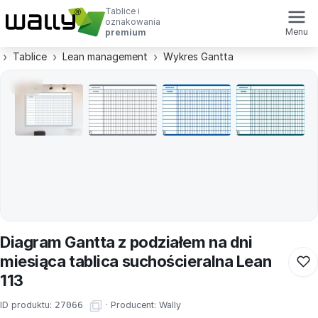
Tablice i
oznakowania
Menu
premium
Tablice
Lean management
Wykres Gantta
Diagram Gantta z podziałem na dni
miesiąca tablica suchościeralna Lean
113
ID produktu:
27066
·
Producent:
Wally