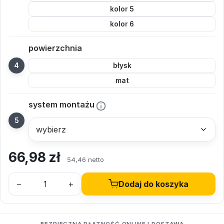
kolor 5
kolor 6
powierzchnia
błysk
mat
system montażu
66,98
zł
54,46 netto
–
+
Dodaj do koszyka