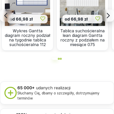
od 66,98 zł
od 66,98 zł
Wykres Gantta
Tablica suchościeralna
diagram roczny podział
lean diagram Gantta
na tygodnie tablica
roczny z podziałem na
suchościeralna 112
miesiące 075
65 000+
udanych realizacji
Słuchamy Cię, dbamy o szczegóły, dotrzymujemy
terminów