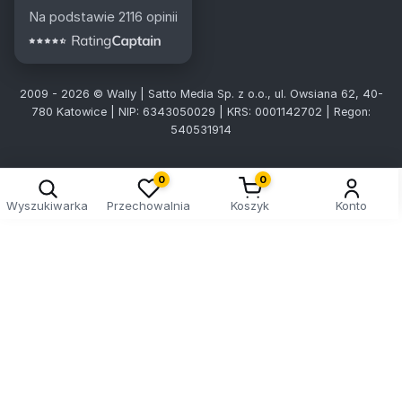
Na podstawie 2116 opinii
2009 - 2026 © Wally | Satto Media Sp. z o.o., ul. Owsiana 62, 40-
780 Katowice | NIP: 6343050029 | KRS: 0001142702 | Regon:
540531914
Kreator doboru tablic
0
0
Wyszukiwarka
Przechowalnia
Koszyk
Konto