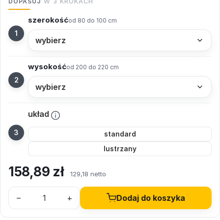
DOPASUJ
W 3 KROKACH
szerokość
od 80 do 100 cm
wysokość
od 200 do 220 cm
układ
standard
lustrzany
158,89
zł
129,18 netto
–
+
Dodaj do koszyka