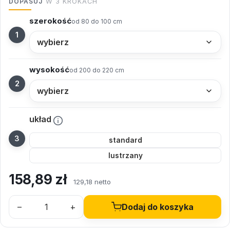
DOPASUJ
W 3 KROKACH
szerokość
od 80 do 100 cm
wysokość
od 200 do 220 cm
układ
standard
lustrzany
158,89
zł
129,18 netto
–
+
Dodaj do koszyka