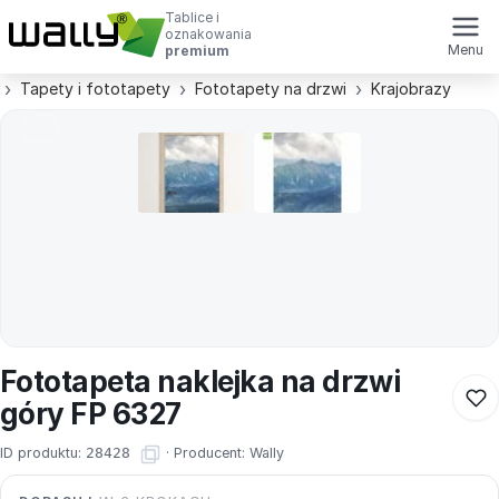
Tablice i
oznakowania
Menu
premium
Tapety i fototapety
Fototapety na drzwi
Krajobrazy
Fototapeta naklejka na drzwi
góry FP 6327
ID produktu:
28428
·
Producent:
Wally