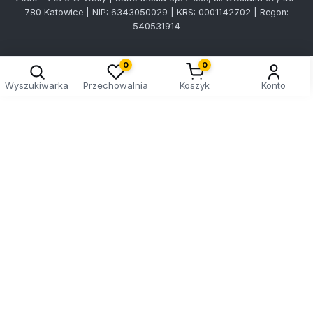
780 Katowice | NIP: 6343050029 | KRS: 0001142702 | Regon:
540531914
0
0
Wyszukiwarka
Przechowalnia
Koszyk
Konto