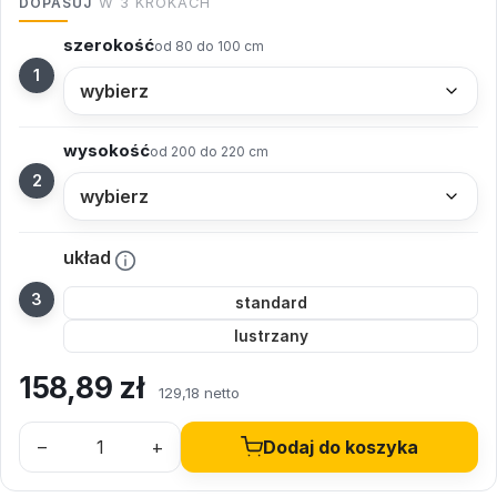
DOPASUJ
W 3 KROKACH
szerokość
od 80 do 100 cm
wysokość
od 200 do 220 cm
układ
standard
lustrzany
158,89
zł
129,18 netto
–
+
Dodaj do koszyka