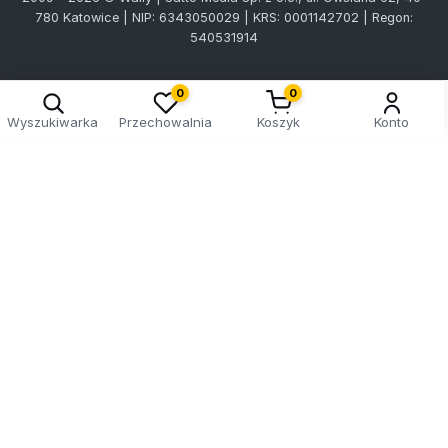
780 Katowice | NIP: 6343050029 | KRS: 0001142702 | Regon:
540531914
0
0
Wyszukiwarka
Przechowalnia
Koszyk
Konto