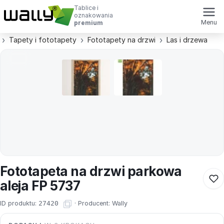
Tablice i
oznakowania
Menu
premium
Tapety i fototapety
Fototapety na drzwi
Las i drzewa
Fototapeta na drzwi parkowa
aleja FP 5737
ID produktu:
27420
·
Producent:
Wally