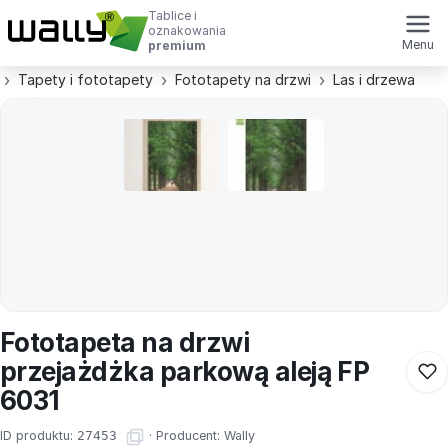
Tablice i
oznakowania
Menu
premium
Tapety i fototapety
Fototapety na drzwi
Las i drzewa
Fototapeta na drzwi
przejażdżka parkową aleją FP
6031
ID produktu:
27453
·
Producent:
Wally