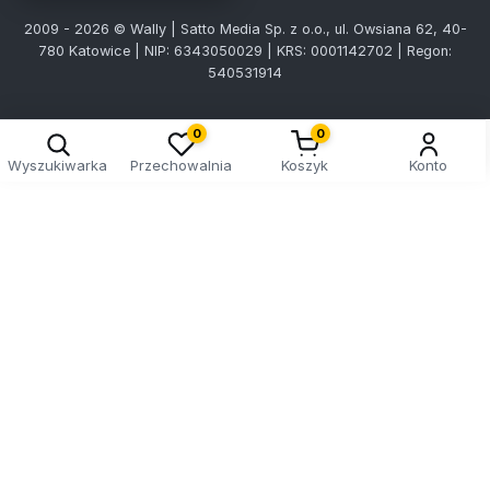
2009 - 2026 © Wally | Satto Media Sp. z o.o., ul. Owsiana 62, 40-
780 Katowice | NIP: 6343050029 | KRS: 0001142702 | Regon:
540531914
0
0
Wyszukiwarka
Przechowalnia
Koszyk
Konto