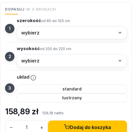
DOPASUJ
W 3 KROKACH
szerokość
od 80 do 100 cm
wysokość
od 200 do 220 cm
układ
standard
lustrzany
158,89
zł
129,18 netto
–
+
Dodaj do koszyka