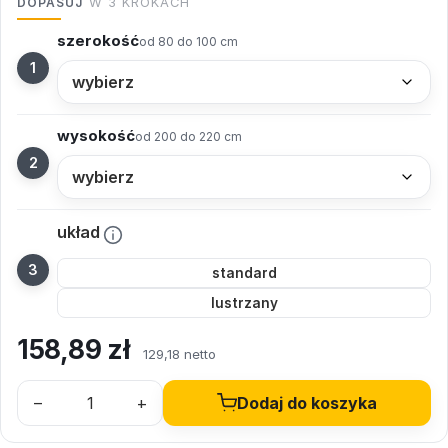
DOPASUJ
W 3 KROKACH
szerokość
od 80 do 100 cm
wysokość
od 200 do 220 cm
układ
standard
lustrzany
158,89
zł
129,18 netto
–
+
Dodaj do koszyka