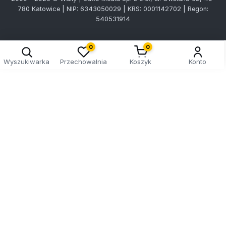
780 Katowice | NIP: 6343050029 | KRS: 0001142702 | Regon:
540531914
0
0
Wyszukiwarka
Przechowalnia
Koszyk
Konto