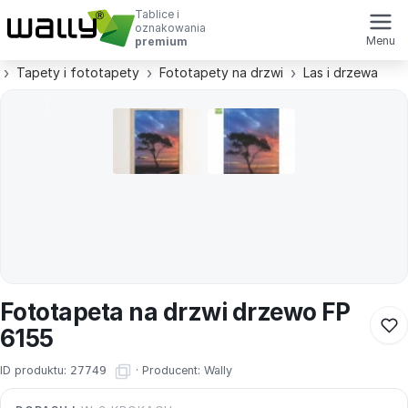
Tablice i
oznakowania
Menu
premium
Tapety i fototapety
Fototapety na drzwi
Las i drzewa
Fototapeta na drzwi drzewo FP
6155
ID produktu:
27749
·
Producent:
Wally