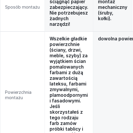
ściągnąć papier
montaż
Sposób montażu
zabezpieczający.
mechaniczny
Nie potrzebujesz
(śruby,
żadnych
kołki).
narzędzi!
Wszelkie gładkie
dowolna powie
powierzchnie
(ściany, drzwi,
meble, szyby) za
wyjątkiem ścian
pomalowanych
farbami z dużą
zawartością
lateksu, farbami
zmywalnymi,
Powierzchnia
plamoodpornymi
montażu
i fasadowymi.
Jeśli
skorzystałeś z
tego rodzaju
farb zamów
próbki tablicy i