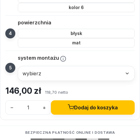
kolor 6
powierzchnia
błysk
mat
system montażu
146,00
zł
118,70 netto
–
+
Dodaj do koszyka
BEZPIECZNA PŁATNOŚĆ ONLINE I DOSTAWA