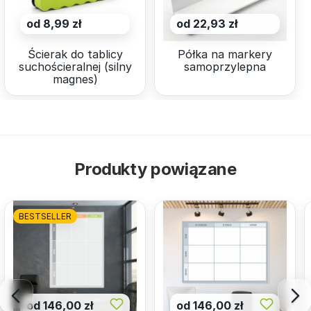
od 8,99 zł
od 22,93 zł
Ścierak do tablicy
Półka na markery
suchościeralnej (silny
samoprzylepna
magnes)
Produkty powiązane
BESTSELLER
od 146,00 zł
od 146,00 zł