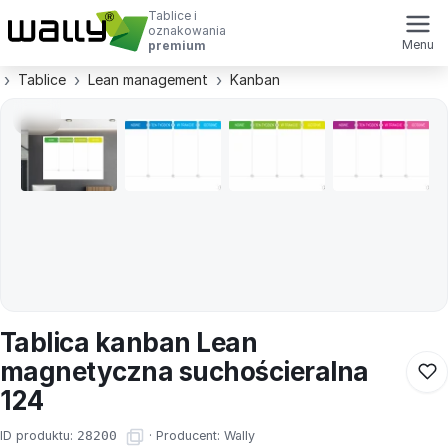
Tablice i
oznakowania
Menu
premium
Tablice
Lean management
Kanban
Tablica kanban Lean
magnetyczna suchościeralna
124
ID produktu:
28200
·
Producent:
Wally