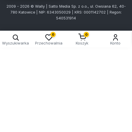
2009 - 2026 © Wally | Satto Media Sp. z o.o., ul. Owsiana 62, 40-
780 Katowice | NIP: 6343050029 | KRS: 0001142702 | Regon:
540531914
Kreator doboru tablic
0
0
Wyszukiwarka
Przechowalnia
Koszyk
Konto