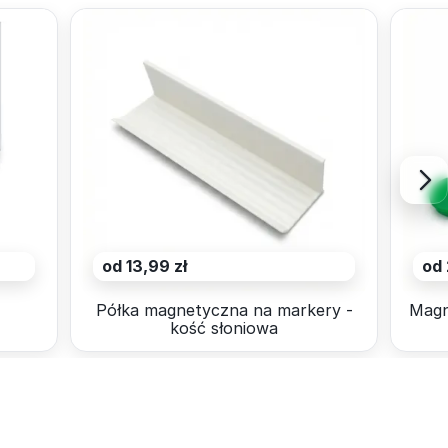
od 13,99 zł
od 
4
Półka magnetyczna na markery -
Magn
kość słoniowa