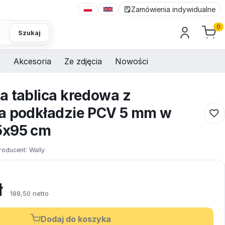
Zamówienia indywidualne
0
Szukaj
e
Akcesoria
Ze zdjęcia
Nowości
a tablica kredowa z
a podkładzie PCV 5 mm w
5x95 cm
roducent:
Wally
ł
188,50 netto
Dodaj do koszyka