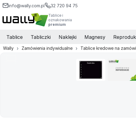
info@wally.com.pl
32 720 94 75
Tablice i
oznakowania
premium
Tablice
Tabliczki
Naklejki
Magnesy
Reproduk
Wally
Zamówienia indywidualne
Tablice kredowe na zamówi