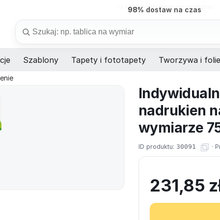
98%
dostaw na czas
Szukaj
cje
Szablony
Tapety i fototapety
Tworzywa i foli
enie
Indywidualn
nadrukien n
wymiarze 7
ID produktu:
30091
·
P
231,85
z