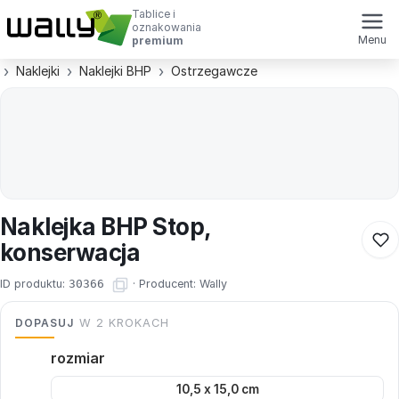
Tablice i
oznakowania
Menu
premium
Naklejki
Naklejki BHP
Ostrzegawcze
Naklejka BHP Stop,
konserwacja
ID produktu:
30366
·
Producent:
Wally
DOPASUJ
W 2 KROKACH
rozmiar
10,5 x 15,0 cm