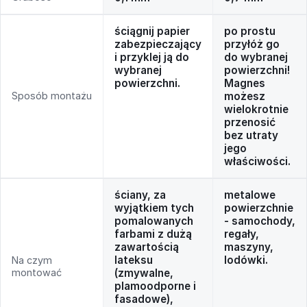
ściągnij papier
po prostu
zabezpieczający
przyłóż go
i przyklej ją do
do wybranej
wybranej
powierzchni!
powierzchni.
Magnes
Sposób montażu
możesz
wielokrotnie
przenosić
bez utraty
jego
właściwości.
ściany, za
metalowe
wyjątkiem tych
powierzchnie
pomalowanych
- samochody,
farbami z dużą
regały,
zawartością
maszyny,
lateksu
lodówki.
Na czym
montować
(zmywalne,
plamoodporne i
fasadowe),