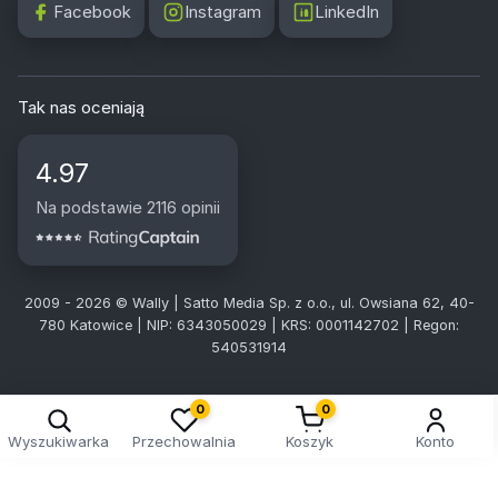
Facebook
Instagram
LinkedIn
Tak nas oceniają
4.97
Na podstawie 2116 opinii
2009 - 2026 © Wally | Satto Media Sp. z o.o., ul. Owsiana 62, 40-
780 Katowice | NIP: 6343050029 | KRS: 0001142702 | Regon:
540531914
0
0
Wyszukiwarka
Przechowalnia
Koszyk
Konto