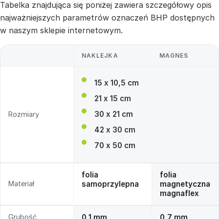
Tabelka znajdująca się poniżej zawiera szczegółowy opis
najważniejszych parametrów oznaczeń BHP dostępnych
w naszym sklepie internetowym.
NAKLEJKA
MAGNES
15 x 10,5 cm
21 x 15 cm
30 x 21 cm
Rozmiary
42 x 30 cm
70 x 50 cm
folia
folia
Materiał
samoprzylepna
magnetyczna
magnaflex
Grubość
0,1 mm
0,7 mm