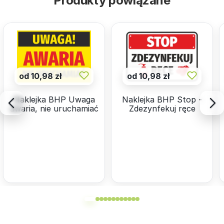
Produkty powiązane
od 10,98 zł
od 10,98 zł
Naklejka BHP Uwaga
Naklejka BHP Stop -
awaria, nie uruchamiać
Zdezynfekuj ręce