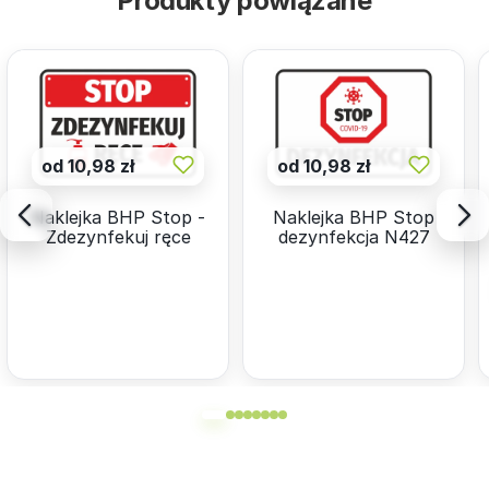
Produkty powiązane
od 10,98 zł
od 10,98 zł
Naklejka BHP Stop -
Naklejka BHP Stop
Zdezynfekuj ręce
dezynfekcja N427