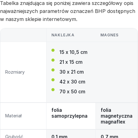
Tabelka znajdująca się poniżej zawiera szczegółowy opis
najważniejszych parametrów oznaczeń BHP dostępnych
w naszym sklepie internetowym.
NAKLEJKA
MAGNES
15 x 10,5 cm
21 x 15 cm
30 x 21 cm
Rozmiary
42 x 30 cm
70 x 50 cm
folia
folia
Materiał
samoprzylepna
magnetyczna
magnaflex
Grubość
0,1 mm
0,7 mm