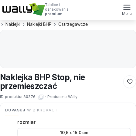
Tablice i
oznakowania
Menu
premium
Naklejki
Naklejki BHP
Ostrzegawcze
Naklejka BHP Stop, nie
przemieszczać
ID produktu:
30376
·
Producent:
Wally
DOPASUJ
W 2 KROKACH
rozmiar
10,5 x 15,0 cm