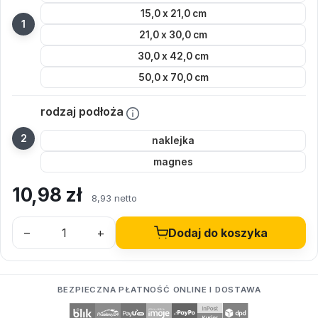
15,0 x 21,0 cm
21,0 x 30,0 cm
30,0 x 42,0 cm
50,0 x 70,0 cm
rodzaj podłoża
naklejka
magnes
10,98
zł
8,93 netto
–
+
Dodaj do koszyka
BEZPIECZNA PŁATNOŚĆ ONLINE I DOSTAWA