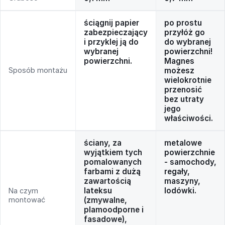
ściągnij papier
po prostu
zabezpieczający
przyłóż go
i przyklej ją do
do wybranej
wybranej
powierzchni!
powierzchni.
Magnes
Sposób montażu
możesz
wielokrotnie
przenosić
bez utraty
jego
właściwości.
ściany, za
metalowe
wyjątkiem tych
powierzchnie
pomalowanych
- samochody,
farbami z dużą
regały,
zawartością
maszyny,
lateksu
lodówki.
Na czym
montować
(zmywalne,
plamoodporne i
fasadowe),