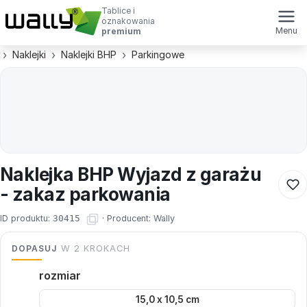
Tablice i
oznakowania
Menu
premium
Naklejki
Naklejki BHP
Parkingowe
Naklejka BHP Wyjazd z garażu
- zakaz parkowania
ID produktu:
30415
·
Producent:
Wally
DOPASUJ
W 2 KROKACH
rozmiar
15,0 x 10,5 cm