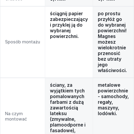
ściągnij papier
po prostu
zabezpieczający
przyłóż go
i przyklej ją do
do wybranej
wybranej
powierzchni!
powierzchni.
Magnes
Sposób montażu
możesz
wielokrotnie
przenosić
bez utraty
jego
właściwości.
ściany, za
metalowe
wyjątkiem tych
powierzchnie
pomalowanych
- samochody,
farbami z dużą
regały,
zawartością
maszyny,
lateksu
lodówki.
Na czym
montować
(zmywalne,
plamoodporne i
fasadowe),