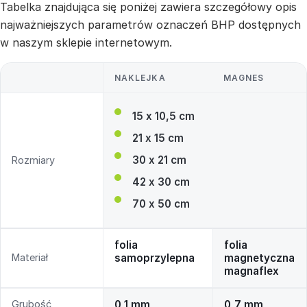
Tabelka znajdująca się poniżej zawiera szczegółowy opis
najważniejszych parametrów oznaczeń BHP dostępnych
w naszym sklepie internetowym.
NAKLEJKA
MAGNES
15 x 10,5 cm
21 x 15 cm
30 x 21 cm
Rozmiary
42 x 30 cm
70 x 50 cm
folia
folia
Materiał
samoprzylepna
magnetyczna
magnaflex
Grubość
0,1 mm
0,7 mm