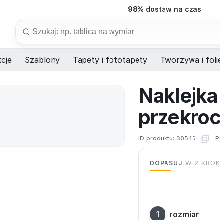
98%
dostaw na czas
Szukaj
cje
Szablony
Tapety i fototapety
Tworzywa i foli
Naklejka
przekro
ID produktu:
30546
·
P
DOPASUJ
W 2 KRO
rozmiar