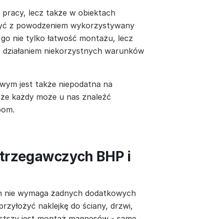
 pracy, lecz także w obiektach
 być z powodzeniem wykorzystywany
go nie tylko łatwość montażu, lecz
e działaniem niekorzystnych warunków
wym jest także niepodatna na
 że każdy może u nas znaleźć
bom.
trzegawczych BHP i
ch nie wymaga żadnych dodatkowych
rzyłożyć naklejkę do ściany, drzwi,
rostszy jest montaż magnesów - same