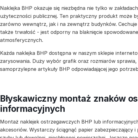
Naklejka BHP okazuje się niezbędna nie tylko w zakładach
użyteczności publicznej. Ten praktyczny produkt może
zarówno wewnątrz, jak i na zewnątrz budynków. Cechuje 
także trwałość - jest odporny na blaknięcie spowodowan
atmosferycznych.
Każda naklejka BHP dostępna w naszym sklepie interneto
zarysowania. Duży wybór grafik oraz rozmiarów sprawia,
samoprzylepne artykuły BHP odpowiadającej jego potrze
Błyskawiczny montaż znaków os
informacyjnych
Montaż naklejek ostrzegawczych BHP lub informacyjny
akcesoriów. Wystarczy ściągnąć papier zabezpieczający i p
szyby lub dowolnej, niechłonnej powierzchni. Jeszcze p