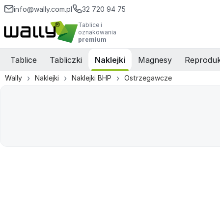
info@wally.com.pl
32 720 94 75
Tablice i
oznakowania
premium
Tablice
Tabliczki
Naklejki
Magnesy
Reproduk
Wally
Naklejki
Naklejki BHP
Ostrzegawcze