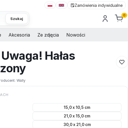
Zamówienia indywidualne
0
Szukaj
e
Akcesoria
Ze zdjęcia
Nowości
 Uwaga! Hałas
czony
roducent:
Wally
KACH
15,0 x 10,5 cm
21,0 x 15,0 cm
30,0 x 21,0 cm