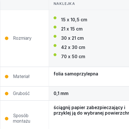
NAKLEJKA
15 x 10,5 cm
21 x 15 cm
Rozmiary
30 x 21 cm
42 x 30 cm
70 x 50 cm
folia samoprzylepna
Materiał
Grubość
0,1 mm
ściągnij papier zabezpieczający i
przyklej ją do wybranej powierzchn
Sposób
montażu