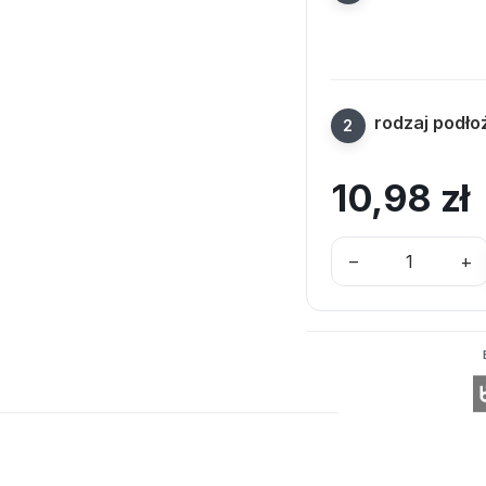
rodzaj podło
10,98
zł
–
+