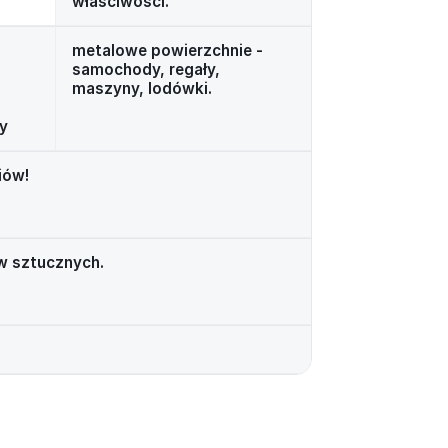
właściwości.
metalowe powierzchnie -
samochody, regały,
maszyny, lodówki.
y
iów!
w sztucznych.