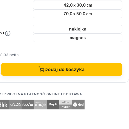
42,0 x 30,0 cm
70,0 x 50,0 cm
naklejka
ża
magnes
8,93 netto
Dodaj do koszyka
BEZPIECZNA PŁATNOŚĆ ONLINE I DOSTAWA