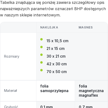
Tabelka znajdująca się poniżej zawiera szczegółowy opis
najważniejszych parametrów oznaczeń BHP dostępnych
w naszym sklepie internetowym.
NAKLEJKA
MAGNES
15 x 10,5 cm
21 x 15 cm
30 x 21 cm
Rozmiary
42 x 30 cm
70 x 50 cm
folia
folia
Materiał
samoprzylepna
magnetyczna
magnaflex
Grubość
0,1 mm
0,7 mm