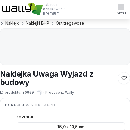
Tablice i
oznakowania
Menu
premium
Naklejki
Naklejki BHP
Ostrzegawcze
Naklejka Uwaga Wyjazd z
budowy
ID produktu:
30900
·
Producent:
Wally
DOPASUJ
W 2 KROKACH
rozmiar
15,0 x 10,5 cm