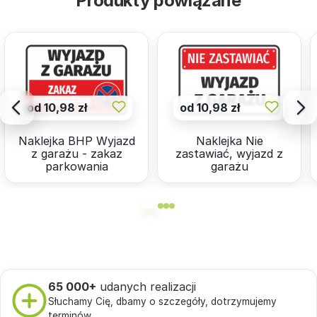
Produkty powiązane
od 10,98 zł
od 10,98 zł
Naklejka BHP Wyjazd
Naklejka Nie
z garażu - zakaz
zastawiać, wyjazd z
parkowania
garażu
65 000+
udanych realizacji
Słuchamy Cię, dbamy o szczegóły, dotrzymujemy
terminów