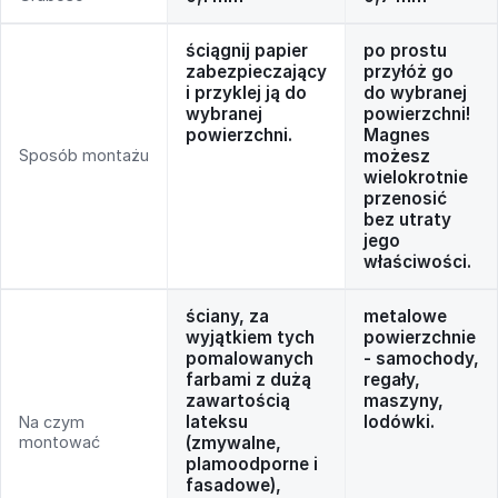
ściągnij papier
po prostu
zabezpieczający
przyłóż go
i przyklej ją do
do wybranej
wybranej
powierzchni!
powierzchni.
Magnes
Sposób montażu
możesz
wielokrotnie
przenosić
bez utraty
jego
właściwości.
ściany, za
metalowe
wyjątkiem tych
powierzchnie
pomalowanych
- samochody,
farbami z dużą
regały,
zawartością
maszyny,
lateksu
lodówki.
Na czym
montować
(zmywalne,
plamoodporne i
fasadowe),