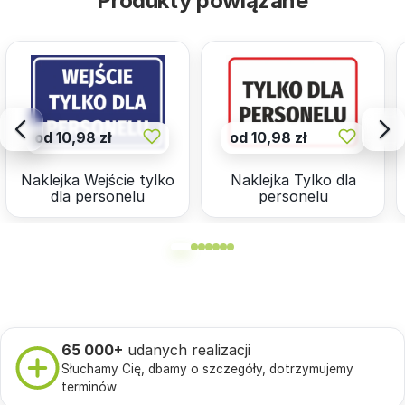
Produkty powiązane
od 10,98 zł
od 10,98 zł
Naklejka Wejście tylko
Naklejka Tylko dla
dla personelu
personelu
65 000+
udanych realizacji
Słuchamy Cię, dbamy o szczegóły, dotrzymujemy
terminów