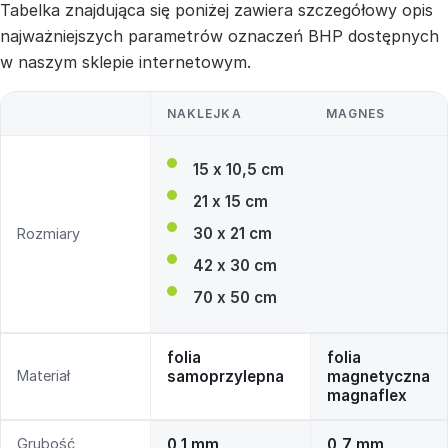
Tabelka znajdująca się poniżej zawiera szczegółowy opis
najważniejszych parametrów oznaczeń BHP dostępnych
w naszym sklepie internetowym.
NAKLEJKA
MAGNES
15 x 10,5 cm
21 x 15 cm
30 x 21 cm
Rozmiary
42 x 30 cm
70 x 50 cm
folia
folia
Materiał
samoprzylepna
magnetyczna
magnaflex
Grubość
0,1 mm
0,7 mm