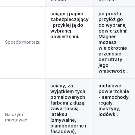
ściągnij papier
po prostu
zabezpieczający
przyłóż go
i przyklej ją do
do wybranej
wybranej
powierzchni!
powierzchni.
Magnes
Sposób montażu
możesz
wielokrotnie
przenosić
bez utraty
jego
właściwości.
ściany, za
metalowe
wyjątkiem tych
powierzchnie
pomalowanych
- samochody,
farbami z dużą
regały,
zawartością
maszyny,
lateksu
lodówki.
Na czym
montować
(zmywalne,
plamoodporne i
fasadowe),