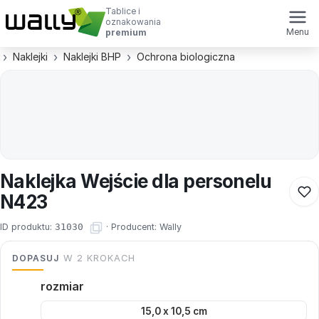
Tablice i
oznakowania
Menu
premium
Naklejki
Naklejki BHP
Ochrona biologiczna
Naklejka Wejście dla personelu
N423
ID produktu:
31030
·
Producent:
Wally
DOPASUJ
W 2 KROKACH
rozmiar
15,0 x 10,5 cm