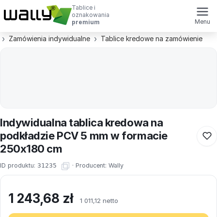
Tablice i
oznakowania
Menu
premium
Zamówienia indywidualne
Tablice kredowe na zamówienie
Indywidualna tablica kredowa na
podkładzie PCV 5 mm w formacie
250x180 cm
ID produktu:
31235
·
Producent:
Wally
1 243,68
zł
1 011,12 netto