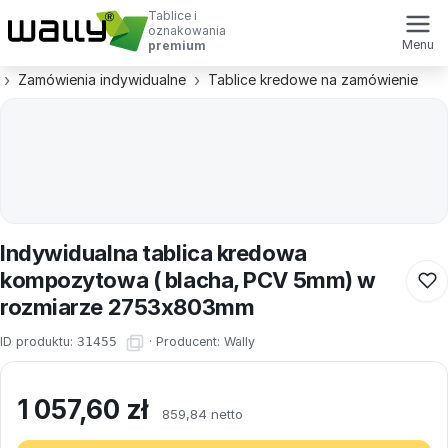
Tablice i
oznakowania
Menu
premium
Zamówienia indywidualne
Tablice kredowe na zamówienie
Indywidualna tablica kredowa
kompozytowa ( blacha, PCV 5mm) w
rozmiarze 2753x803mm
ID produktu:
31455
·
Producent:
Wally
1 057,60
zł
859,84 netto