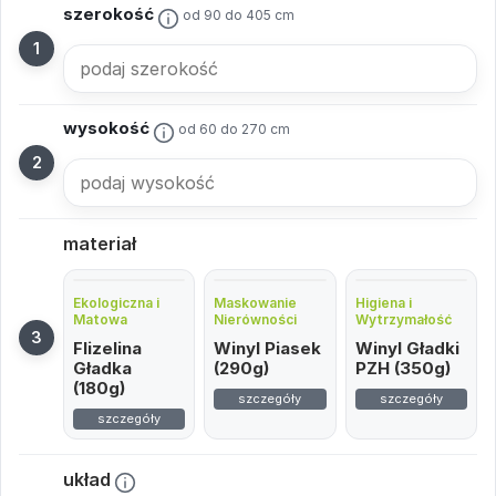
szerokość
od 90 do 405 cm
wysokość
od 60 do 270 cm
materiał
Ekologiczna i
Maskowanie
Higiena i
Matowa
Nierówności
Wytrzymałość
Flizelina
Winyl Piasek
Winyl Gładki
Gładka
(290g)
PZH (350g)
(180g)
szczegóły
szczegóły
szczegóły
układ