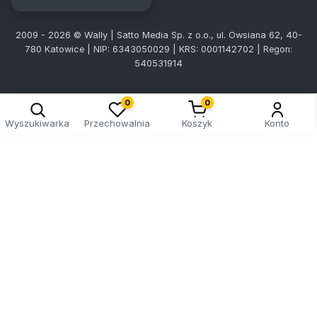
2009 - 2026 © Wally | Satto Media Sp. z o.o., ul. Owsiana 62, 40-
780 Katowice | NIP: 6343050029 | KRS: 0001142702 | Regon:
540531914
0
0
Wyszukiwarka
Przechowalnia
Koszyk
Konto