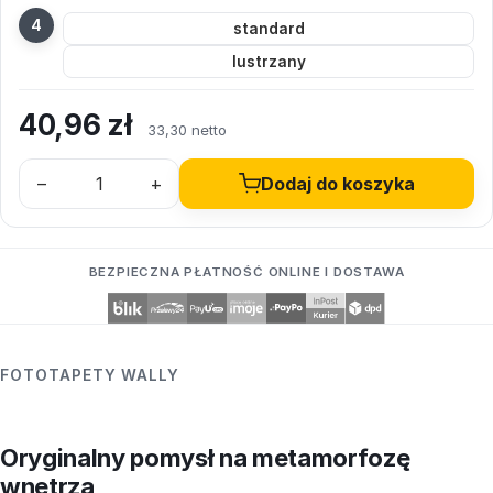
standard
lustrzany
40,96
zł
33,30 netto
–
+
Dodaj do koszyka
BEZPIECZNA PŁATNOŚĆ ONLINE I DOSTAWA
FOTOTAPETY WALLY
Oryginalny pomysł na metamorfozę
wnętrza