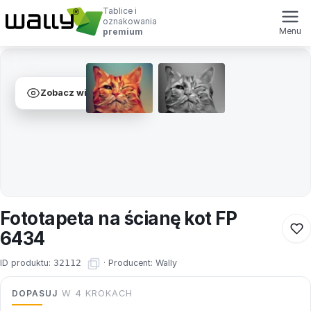
Tablice i
oznakowania
Menu
premium
Zobacz wizualizacje
Fototapeta na ścianę kot FP
6434
ID produktu:
32112
·
Producent:
Wally
DOPASUJ
W 4 KROKACH