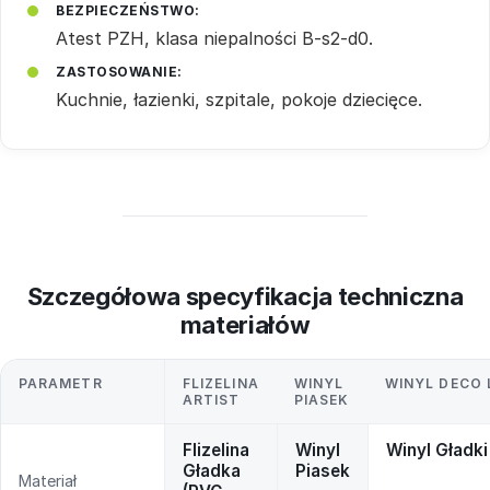
BEZPIECZEŃSTWO:
Atest PZH, klasa niepalności B-s2-d0.
ZASTOSOWANIE:
Kuchnie, łazienki, szpitale, pokoje dziecięce.
Szczegółowa specyfikacja techniczna
materiałów
PARAMETR
FLIZELINA
WINYL
WINYL DECO 
ARTIST
PIASEK
Flizelina
Winyl
Winyl Gładki
Gładka
Piasek
Materiał