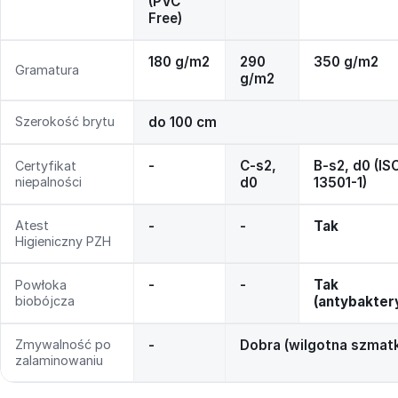
(PVC
Free)
180 g/m2
290
350 g/m2
Gramatura
g/m2
Szerokość brytu
do 100 cm
-
C-s2,
B-s2, d0 (IS
Certyfikat
niepalności
d0
13501-1)
Atest
-
-
Tak
Higieniczny PZH
-
-
Tak
Powłoka
biobójcza
(antybakter
Zmywalność po
-
Dobra (wilgotna szmat
zalaminowaniu