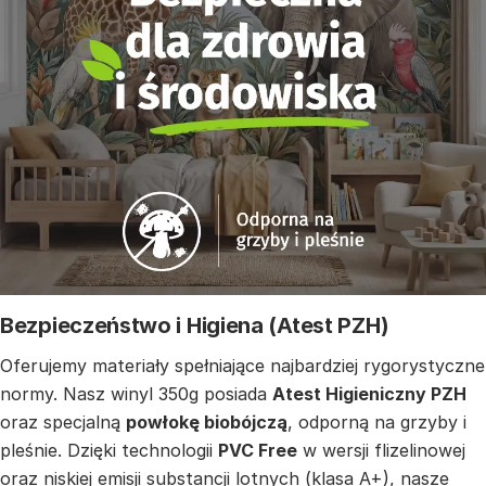
Bezpieczeństwo i Higiena (Atest PZH)
Oferujemy materiały spełniające najbardziej rygorystyczne
normy. Nasz winyl 350g posiada
Atest Higieniczny PZH
oraz specjalną
powłokę biobójczą
, odporną na grzyby i
pleśnie. Dzięki technologii
PVC Free
w wersji flizelinowej
oraz niskiej emisji substancji lotnych (klasa A+), nasze