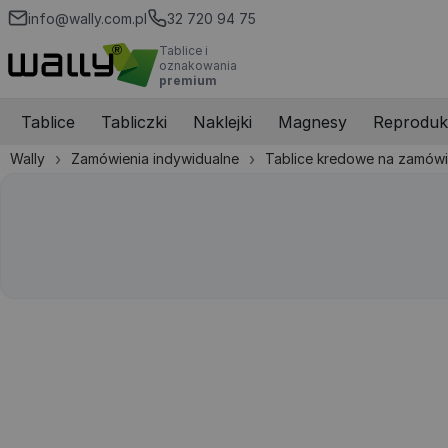
info@wally.com.pl
32 720 94 75
Tablice i
oznakowania
premium
Tablice
Tabliczki
Naklejki
Magnesy
Reproduk
Wally
Zamówienia indywidualne
Tablice kredowe na zamówi