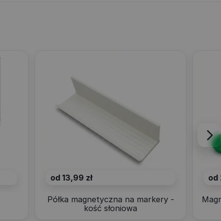
od 13,99 zł
od 
4
Półka magnetyczna na markery -
Magn
kość słoniowa