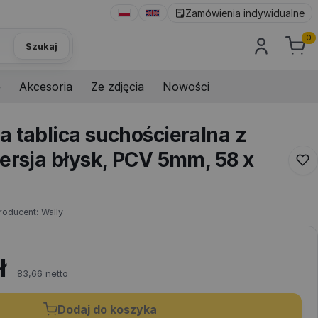
Zamówienia indywidualne
0
Szukaj
e
Akcesoria
Ze zdjęcia
Nowości
a tablica suchościeralna z
ersja błysk, PCV 5mm, 58 x
roducent:
Wally
ł
83,66 netto
Dodaj do koszyka