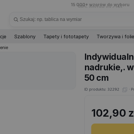
98%
dostaw na czas
Szukaj
cje
Szablony
Tapety i fototapety
Tworzywa i foli
enie
Indywidualn
nadrukie,. w
50 cm
ID produktu:
32292
·
P
102,90
z