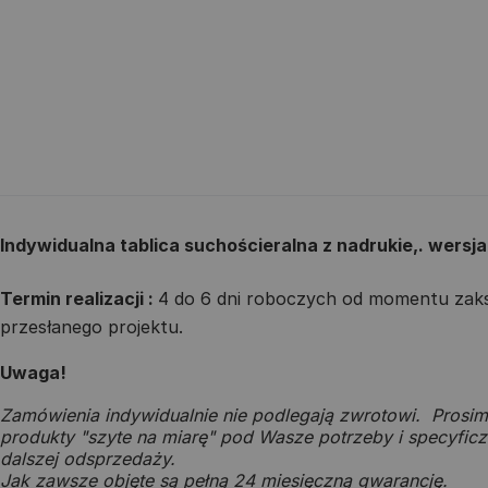
Indywidualna tablica suchościeralna z nadrukie,. wersj
Termin realizacji :
4 do 6 dni roboczych od momentu zaksi
przesłanego projektu.
Uwaga!
Zamówienia indywidualnie nie podlegają zwrotowi. Prosim
produkty "szyte na miarę" pod Wasze potrzeby i specyficzn
dalszej odsprzedaży.
Jak zawsze objęte są pełną 24 miesięczną gwarancję.