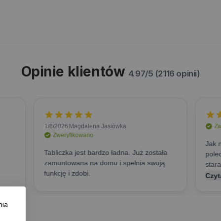
Opinie klientów
4.97/5 (2116 opinii)
nia