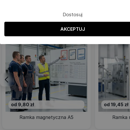
Dostosuj
AKCEPTUJ
od 9,80 zł
od 19,45 zł
Ramka magnetyczna A5
Ramka 