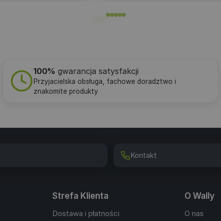
100%
gwarancja satysfakcji
Przyjacielska obsługa, fachowe doradztwo i
znakomite produkty
Kontakt
Strefa Klienta
O Wally
Dostawa i płatności
O nas