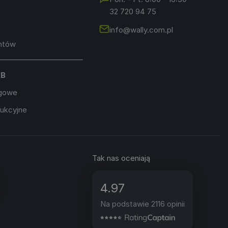
32 720 94 75
info@wally.com.pl
entów
2B
ugowe
dukcyjne
Tak nas oceniają
4.97
Na podstawie 2116 opinii